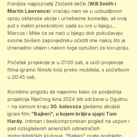
franšize najpoznatiji Zločesti dečki (
Will Smith i
Martin Lawrence
) vraćaju nam se u uzbudljivom
spoju oktanske akcije i urnebesne komedije, ali ovaj
put s malim preokretom: sada su oni u bijegu…
Marcus i Mike će se naći u bijegu dok pokušavaju
svome bivšem zapovjedniku očistiti ime nakoj što je
iznenadno ubijen i nakon toga optužen za korupciju.
Početak projekcije je u 21:00 sati, a uoči projekcije
filma igramo filmski kviz preko mobitela, s početkom
u 20:45 sati.
Koristimo prigodu da najavimo kako će posljednja
projekcija Riječnog kina 2024 biti održana u Ogulinu
– na samom kraju
30. kolovoza
gledamo akcijski
igrani film
“Bajkeri”, u kojem briljira sjajni Tom
Hardy
. Intiman i beskompromisan pogled na uspon i
pad ozloglašenih američkih odmetničkih
motociklističkih klubova, “Bajkeri” prate podrijetlo