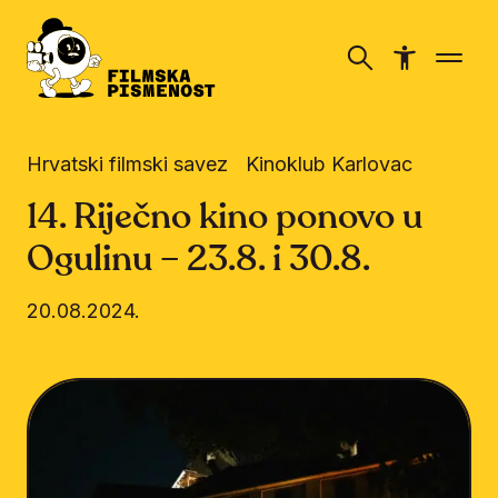
Hrvatski filmski savez
Kinoklub Karlovac
14. Riječno kino ponovo u
Ogulinu – 23.8. i 30.8.
20.08.2024.