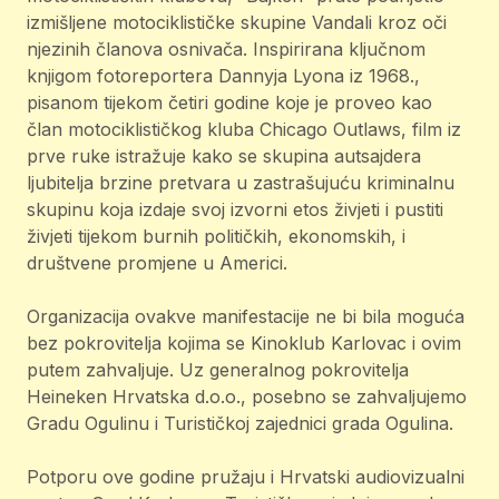
izmišljene motociklističke skupine Vandali kroz oči
njezinih članova osnivača. Inspirirana ključnom
knjigom fotoreportera Dannyja Lyona iz 1968.,
pisanom tijekom četiri godine koje je proveo kao
član motociklističkog kluba Chicago Outlaws, film iz
prve ruke istražuje kako se skupina autsajdera
ljubitelja brzine pretvara u zastrašujuću kriminalnu
skupinu koja izdaje svoj izvorni etos živjeti i pustiti
živjeti tijekom burnih političkih, ekonomskih, i
društvene promjene u Americi.
Organizacija ovakve manifestacije ne bi bila moguća
bez pokrovitelja kojima se Kinoklub Karlovac i ovim
putem zahvaljuje. Uz generalnog pokrovitelja
Heineken Hrvatska d.o.o., posebno se zahvaljujemo
Gradu Ogulinu i Turističkoj zajednici grada Ogulina.
Potporu ove godine pružaju i Hrvatski audiovizualni