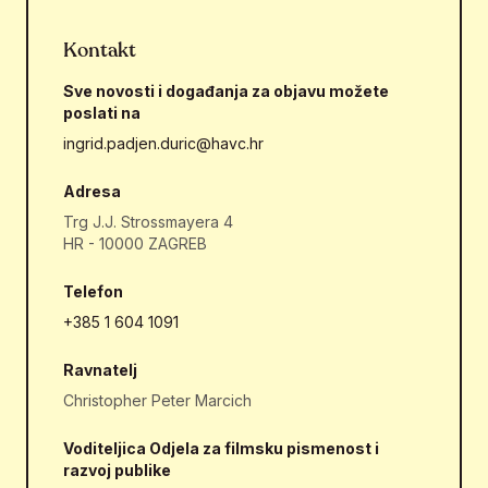
Kontakt
Sve novosti i događanja za objavu možete
poslati na
ingrid.padjen.duric@havc.hr
Adresa
Trg J.J. Strossmayera 4
HR - 10000 ZAGREB
Telefon
+385 1 604 1091
Ravnatelj
Christopher Peter Marcich
Voditeljica Odjela za filmsku pismenost i
razvoj publike