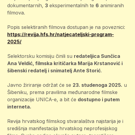
dokumentarnih,
3
eksperimentalnih te
6
animiranih
filmova.
Popis selektiranih filmova dostupan je na poveznici:
https://revija.hfs.hr/natjecateljski-program-
2025/
Selektorsku komisiju činili su
redateljica Sunčica
Ana Veldić, filmska kritičarka Marija Krstanović i
šibenski redatelj i snimatelj Ante Storić
.
Javno žiriranje održat će se
23. studenoga 2025.
u
Šibeniku, prema pravilima međunarodne filmske
organizacije UNICA-e, a bit će
dostupno i putem
interneta.
Revija hrvatskog filmskog stvaralaštva najstarija je i
središnja manifestacija hrvatskog neprofesijskog