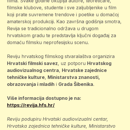
filma. Svake godine okuplja autore, teoretičare,
filmske klubove, studente i sve zaljubljenike u film
koji prate suvremene trendove i poetike u domaćoj
amaterskoj produkciji. Kao završna godišnja smotra,
Revija se tradicionalno održava u drugom
hrvatskom gradu te predstavlja ključni događaj za
domaću filmsku neprofesijsku scenu.
Reviju hrvatskog filmskog stvaralaštva organizira
Hrvatski filmski savez
, uz potporu
Hrvatskog
audiovizualnog centra
,
Hrvatske zajednice
tehničke kulture
,
Ministarstva znanosti,
obrazovanja i mladih
i
Grada Šibenika
.
Više informacija dostupno je na:
https://revija.hfs.hr/
Reviju podupiru Hrvatski audiovizualni centar,
Hrvatska zajednica tehničke kulture, Ministarstvo