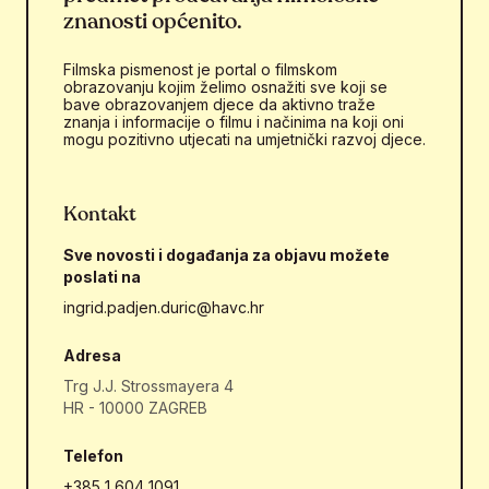
znanosti općenito.
Filmska pismenost je portal o filmskom
obrazovanju kojim želimo osnažiti sve koji se
bave obrazovanjem djece da aktivno traže
znanja i informacije o filmu i načinima na koji oni
mogu pozitivno utjecati na umjetnički razvoj djece.
Kontakt
Sve novosti i događanja za objavu možete
poslati na
ingrid.padjen.duric@havc.hr
Adresa
Trg J.J. Strossmayera 4
HR - 10000 ZAGREB
Telefon
+385 1 604 1091