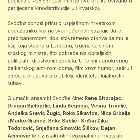
pogledalo 706.931 ljudi. Film je ovu brojku ostvario u
pet tjedana kinodistribucije u Hrvatskoj.
Svadba
donosi priču o uspješnom hrvatskom
poduzetniku koji na svoj rođendan saznaje da je
pred bankrotom, dok istovremeno otkriva da mu je
kći, koja studira u Londonu, trudna sa sinom
srpskog ministra, što pokreće niz obiteljskih,
političkih i društvenih zapleta. U formi punokrvnog
balkanskog anti-rom-coma, film kroz humor, satiru i
emociju progovara o obitelji, identitetu, lojalnosti i
ljubavi.
Glumački ansambl
Svadbe
čine:
Rene Bitorajac,
Dragan Bjelogrlić, Linda Begonja, Vesna Trivalić,
Anđelka Stević Žugić, Roko Sikavica, Nika Grbelja
i Marko Grabež, Seka Sablić
i
Srđan Žika
Todorović, Snježana Sinovčić Šiškov, Dejan
Aćimović
te niz istaknutih regionalnih i hrvatskih