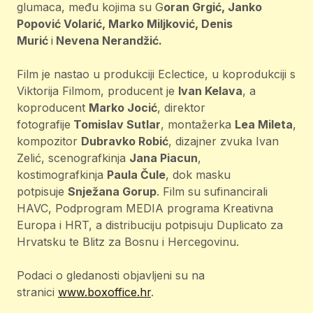
glumaca, među kojima su G
oran Grgić, Janko
Popović Volarić, Marko Miljković, Denis
Murić
i
Nevena Nerandžić.
Film je nastao u produkciji Eclectice, u koprodukciji s
Viktorija Filmom, producent je
Ivan Kelava
, a
koproducent
Marko Jocić
, direktor
fotografije
Tomislav Sutlar
, montažerka
Lea Mileta
,
kompozitor
Dubravko Robić
, dizajner zvuka Ivan
Zelić, scenografkinja
Jana Piacun
,
kostimografkinja
Paula Čule
, dok masku
potpisuje
Snježana Gorup
. Film su sufinancirali
HAVC, Podprogram MEDIA programa Kreativna
Europa i HRT, a distribuciju potpisuju Duplicato za
Hrvatsku te Blitz za Bosnu i Hercegovinu.
Podaci o gledanosti objavljeni su na
stranici
www.boxoffice.hr
.