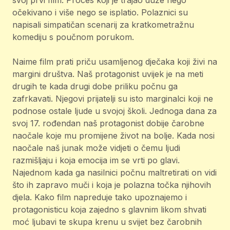
svoj prvi film. Proces koji je trajao duže nego
očekivano i više nego se isplatio. Polaznici su
napisali simpatičan scenarij za kratkometražnu
komediju s poučnom porukom.
Naime film prati priču usamljenog dječaka koji živi na
margini društva. Naš protagonist uvijek je na meti
drugih te kada drugi dobe priliku počnu ga
zafrkavati. Njegovi prijatelji su isto marginalci koji ne
podnose ostale ljude u svojoj školi. Jednoga dana za
svoj 17. rođendan naš protagonist dobije čarobne
naočale koje mu promijene život na bolje. Kada nosi
naočale naš junak može vidjeti o čemu ljudi
razmišljaju i koja emocija im se vrti po glavi.
Najednom kada ga nasilnici počnu maltretirati on vidi
što ih zapravo muči i koja je polazna točka njihovih
djela. Kako film napreduje tako upoznajemo i
protagonisticu koja zajedno s glavnim likom shvati
moć ljubavi te skupa krenu u svijet bez čarobnih