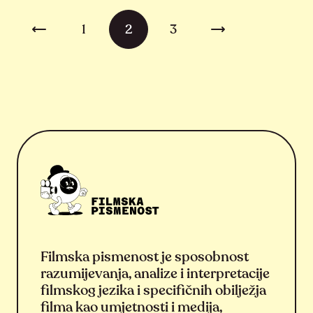
Brojevi stranica objava
1
2
3
Prethodna stranica
Sljedeća stranica
Filmska pismenost je sposobnost
razumijevanja, analize i interpretacije
filmskog jezika i specifičnih obilježja
filma kao umjetnosti i medija,