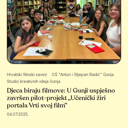
Hrvatski filmski savez
OŠ "Antun i Stjepan Radić" Gunja
Studio kreativnih ideja Gunja
Djeca biraju filmove: U Gunji uspješno
završen pilot-projekt „Učenički žiri
portala Vrti svoj film“
04.07.2025.