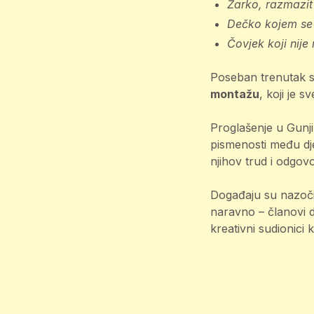
Žarko, razmazit
Dečko kojem se 
Čovjek koji nije
Poseban trenutak sv
montažu
, koji je 
Proglašenje u Gunji 
pismenosti među dje
njihov trud i odgov
Događaju su nazočil
naravno – članovi dj
kreativni sudionici 