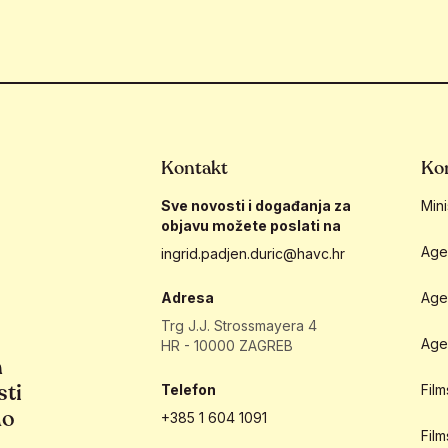
Kontakt
Kor
Sve novosti i događanja za
Mini
objavu možete poslati na
Age
ingrid.padjen.duric@havc.hr
Adresa
Age
Trg J.J. Strossmayera 4
Age
HR - 10000 ZAGREB
h
sti
Telefon
Fil
ao
+385 1 604 1091
Fil