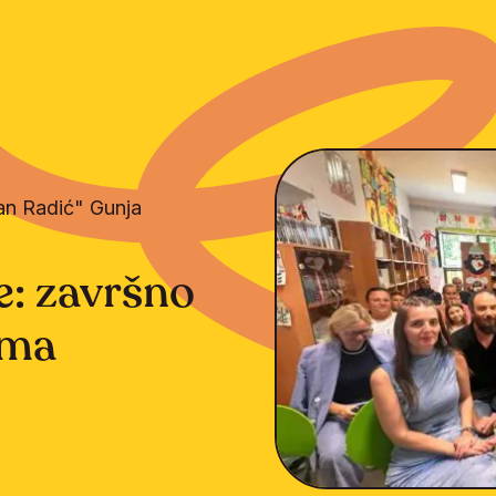
an Radić" Gunja
e: završno
ama