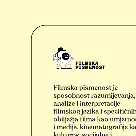
Filmska pismenost je
sposobnost razumijevanja,
analize i interpretacije
filmskog jezika i specifični
obilježja filma kao umjetno
i medija, kinematografije k
kulturne, socijalne i