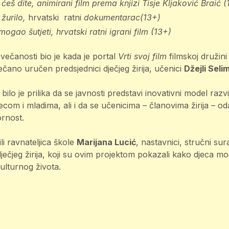
 ćeš dite,
animirani film prema knjizi Tisje Kljaković Braić (
žurilo,
hrvatski ratni
dokumentarac
(13+)
 mogao šutjeti,
hrvatski
ratni igrani film (13+)
ečanosti bio je kada je portal
Vrti svoj film
filmskoj družin
svečano uručen predsjednici dječjeg žirija, učenici
Džejli Seli
bilo je prilika da se javnosti predstavi inovativni model razvi
com i mladima, ali i da se učenicima – članovima žirija – od
ornost.
i ravnateljica škole
Marijana Lucić
, nastavnici, stručni sura
ečjeg žirija, koji su ovim projektom pokazali kako djeca mogu
kulturnog života.