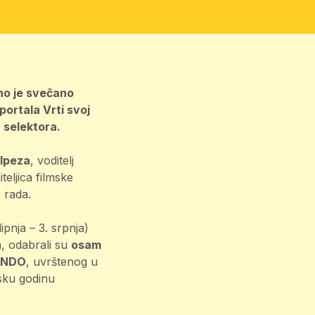
ano je svečano
portala Vrti svoj
 selektora.
Alpeza
, voditelj
teljica filmske
e rada.
ipnja – 3. srpnja)
a, odabrali su
osam
ONDO
, uvrštenog u
lsku godinu