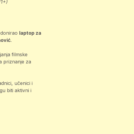
11+)
i donirao
laptop za
mović
.
janja filmske
a priznanje za
dnici, učenici i
 biti aktivni i