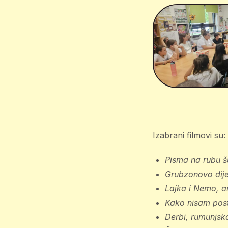
Izabrani filmovi su:
Pisma na rubu 
Grubzonovo dije
Lajka i Nemo,
a
Kako nisam post
Derbi,
rumunjsk