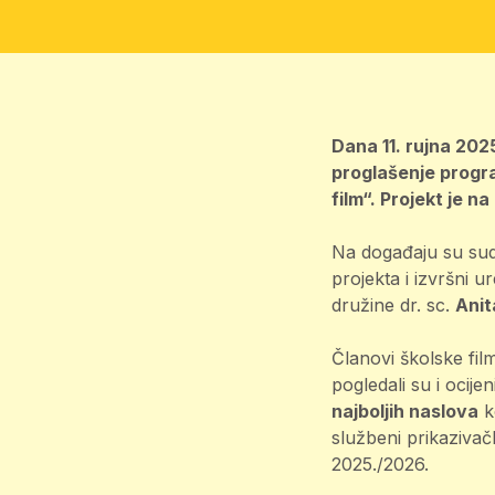
Dana 11. rujna 202
proglašenje progra
film
“. Projekt je n
Na događaju su sudj
projekta i izvršni u
družine dr. sc.
Anit
Članovi školske fi
pogledali su i ocij
najboljih naslova
k
službeni prikazivač
2025./2026.