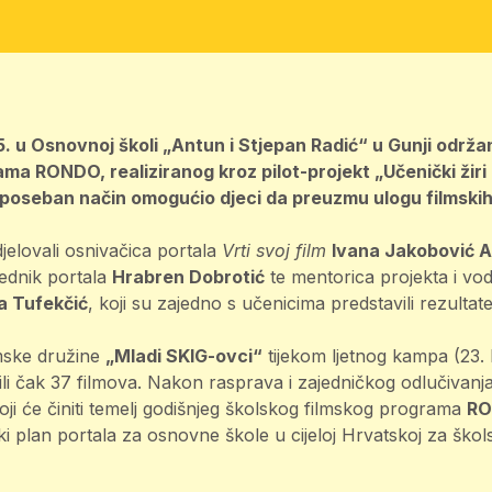
5. u Osnovnoj školi „Antun i Stjepan Radić“ u Gunji održ
ma RONDO, realiziranog kroz pilot-projekt „Učenički žiri 
a poseban način omogućio djeci da preuzmu ulogu filmskih
elovali osnivačica portala
Vrti svoj film
Ivana Jakobović 
rednik portala
Hrabren Dobrotić
te mentorica projekta i vodi
a Tufekčić
, koji su zajedno s učenicima predstavili rezultat
lmske družine
„Mladi SKIG-ovci“
tijekom ljetnog kampa (23. l
enili čak 37 filmova. Nakon rasprava i zajedničkog odlučivanj
oji će činiti temelj godišnjeg školskog filmskog programa
R
ki plan portala za osnovne škole u cijeloj Hrvatskoj za ško