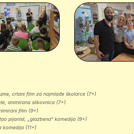
šume,
crtani film za najmlađe školarce (7+)
te,
animirana slikovnica (7+)
nimirani film (9+)
ao pijanist,
„glazbena“ komedija (9+)
a komedija (11+)