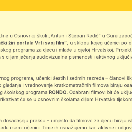
ine u Osnovnoj školi „Antun i Stjepan Radić“ u Gunji započe
čki žiri portala Vrti svoj film”
, u sklopu kojeg učenici po 
mskog programa za djecu i mlade u cijeloj Hrvatskoj. Projek
m
s ciljem jačanja audiovizualne pismenosti i aktivnog uključi
nog programa, učenici šestih i sedmih razreda – članovi šk
o gledanje i vrednovanje kratkometražnih filmova biraju os
njeg školskog programa
RONDO
. Odabrani filmovi bit će uklj
rikazivat će se u osnovnim školama diljem Hrvatske tijeko
ja dosadašnju praksu – umjesto da filmove za djecu biraju isk
 rade i sami učenici. Time ih osnažujemo kao aktivne i odgo