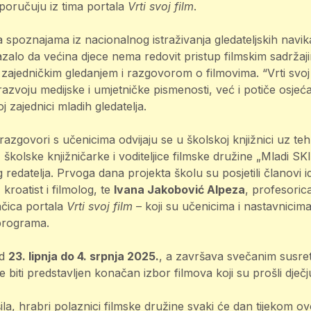
poručuju iz tima portala
Vrti svoj film
.
na spoznajama iz nacionalnog istraživanja gledateljskih navik
azalo da većina djece nema redovit pristup filmskim sadržaji
ajedničkim gledanjem i razgovorom o filmovima. “Vrti svoj 
azvoju medijske i umjetničke pismenosti, već i potiče osjećaj
j zajednici mladih gledatelja.
i razgovori s učenicima odvijaju se u školskoj knjižnici uz 
, školske knjižničarke i voditeljice filmske družine „Mladi SK
g redatelja. Prvoga dana projekta školu su posjetili članovi i
, kroatist i filmolog, te
Ivana Jakobović Alpeza
, profesoric
ačica portala
Vrti svoj film
– koji su učenicima i nastavnicima p
-programa.
od
23. lipnja do 4. srpnja 2025.
, a završava svečanim susret
 biti predstavljen konačan izbor filmova koji su prošli dječju
šila, hrabri polaznici filmske družine svaki će dan tijekom 