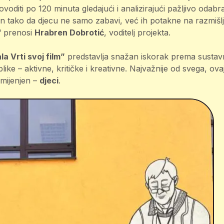
voditi po 120 minuta gledajući i analizirajući pažljivo odabr
n tako da djecu ne samo zabavi, već ih potakne na razmišlja
“ prenosi
Hrabren Dobrotić
, voditelj projekta.
la Vrti svoj film”
predstavlja snažan iskorak prema susta
ke – aktivne, kritičke i kreativne. Najvažnije od svega, ovaj
amijenjen –
djeci
.