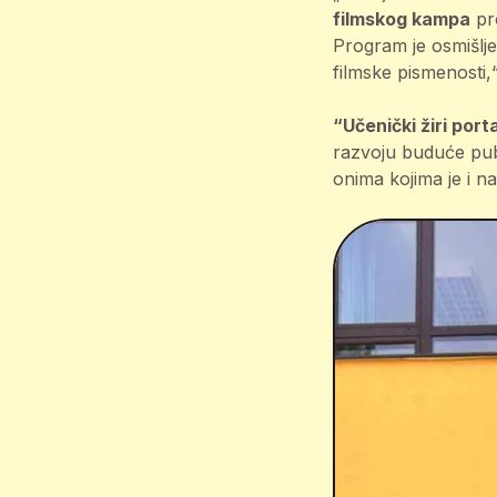
filmskog kampa
pro
Program je osmišlje
filmske pismenosti,
“Učenički žiri porta
razvoju buduće publi
onima kojima je i n