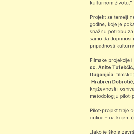
kulturnom životu,” 
Projekt se temelji 
godine, koje je pok
snažnu potrebu za z
samo da doprinosi r
pripadnosti kulturno
Filmske projekcije 
sc. Anite Tufekčić
Dugonjića
, filmsko
Hrabren Dobrotić
književnosti i osniv
metodologiju pilot
Pilot-projekt traje 
online – na kojem će
„Iako je škola zavr