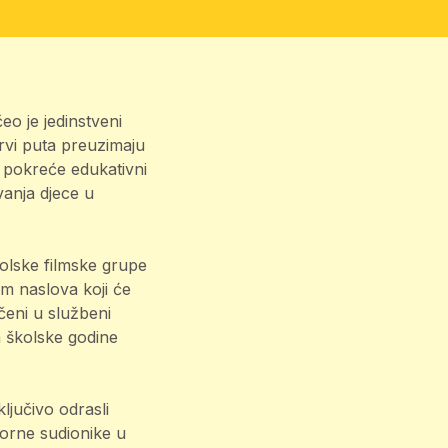
o je jedinstveni
prvi puta preuzimaju
t pokreće edukativni
vanja djece u
olske filmske grupe
am naslova koji će
učeni u službeni
m školske godine
ljučivo odrasli
vorne sudionike u