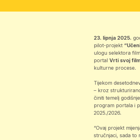
23. lipnja 2025.
god
pilot-projekt
“Učeni
ulogu selektora fil
portal
Vrti svoj fil
kulturne procese.
Tijekom desetodnev
– kroz strukturiran
činiti temelj godiš
program portala i p
2025./2026.
“Ovaj projekt mijen
stručnjaci, sada to