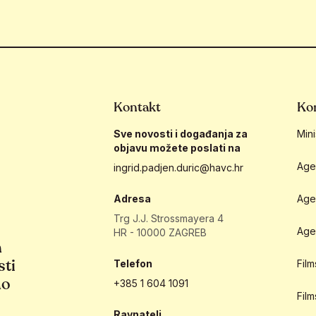
Kontakt
Kor
Sve novosti i događanja za
Mini
objavu možete poslati na
Age
ingrid.padjen.duric@havc.hr
Adresa
Age
Trg J.J. Strossmayera 4
Age
HR - 10000 ZAGREB
h
sti
Telefon
Fil
ao
+385 1 604 1091
Fil
Ravnatelj