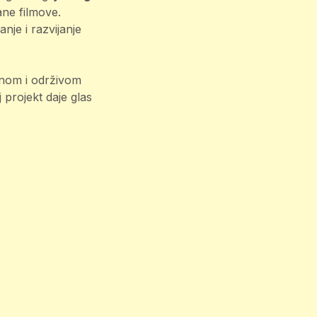
ane filmove.
nje i razvijanje
vnom i održivom
 projekt daje glas