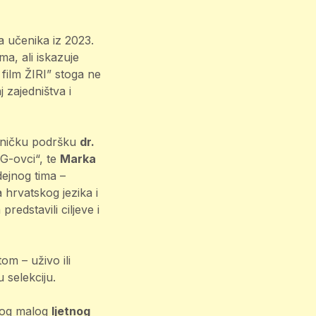
a učenika iz 2023.
ma, ali iskazuje
film ŽIRI” stoga ne
 zajedništva i
tehničku podršku
dr.
IG-ovci“, te
Marka
dejnog tima –
a hrvatskog jezika i
redstavili ciljeve i
om – uživo ili
 selekciju.
ovog malog
ljetnog