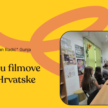
an Radić" Gunja
ju filmove
 Hrvatske