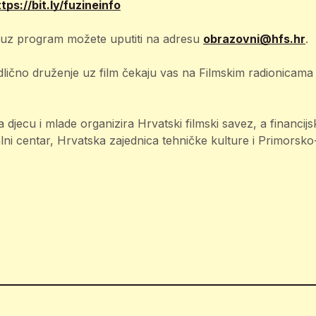
tps://bit.ly/fuzineinfo
 uz program možete uputiti na adresu
obrazovni@hfs.hr
.
odlično druženje uz film čekaju vas na Filmskim radionicama
 djecu i mlade organizira Hrvatski filmski savez, a financijs
lni centar, Hrvatska zajednica tehničke kulture i Primorsk