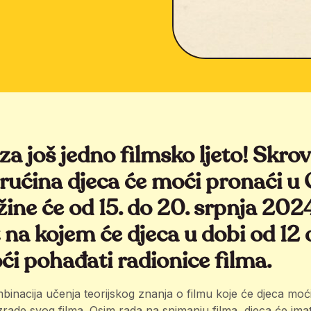
za još jedno filmsko ljeto!
Skrov
vrućina djeca će moći pronaći 
žine će od 15. do 20. srpnja 2024
t na kojem će djeca u dobi od 12 
i pohađati radionice filma.
binacija učenja teorijskog znanja o filmu koje će djeca moć
 izrade svog filma. Osim rada na snimanju filma, djeca će ima