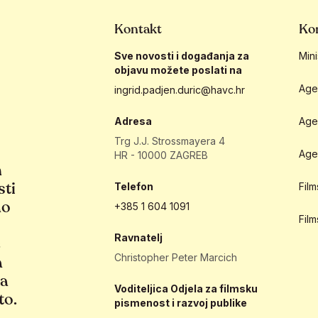
Kontakt
Kor
Sve novosti i događanja za
Mini
objavu možete poslati na
Age
ingrid.padjen.duric@havc.hr
Adresa
Age
Trg J.J. Strossmayera 4
Age
HR - 10000 ZAGREB
h
sti
Telefon
Fil
ao
+385 1 604 1091
Fil
Ravnatelj
e
Christopher Peter Marcich
a
ja
Voditeljica Odjela za filmsku
to.
pismenost i razvoj publike