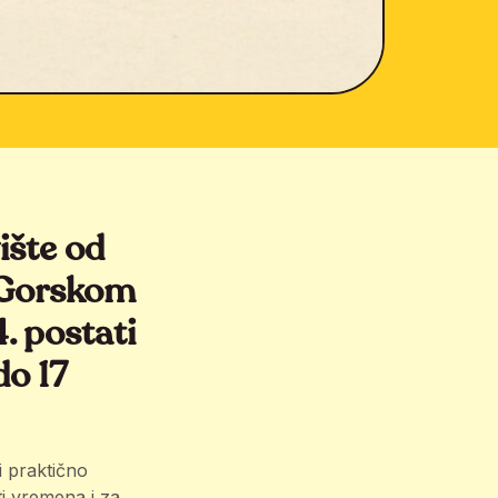
ište od
u Gorskom
. postati
do 17
i praktično
ti vremena i za