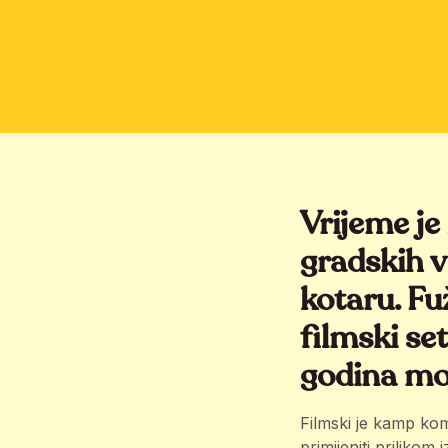
Vrijeme je 
gradskih 
kotaru. Fu
filmski se
godina moć
Filmski je kamp kom
primijeniti prilikom