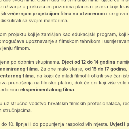
e uživanje u prekrasnim prizorima planina i jezera koje kra
iti
večernjom projekcijom filma na otvorenom
i razgovor
 diskutirati sa svojim mentorima.
nom projektu koji je zamišljen kao edukacijski program, koji k
 omogućava upoznavanje s filmskom tehnikom i usmjerava
ljenju filmom.
eljene po dobnim skupinama.
Djeci od 12 do 14 godina
namij
 animiranog filma.
Za one malo starije,
od 15 do 17 godina
,
entarnog filma
, na kojoj će mladi filmofili otkriti sve čari i
hova prenošenja na filmsko platno, dok će oni koji više vole 
 radionicu
eksperimentalnog filma
.
u uz stručno vodstvo hrvatskih filmskih profesionalaca, reda
m stručnjacima.
do 10. lipnja ili do popunjenja raspoloživih mjesta.
Uvjeti i