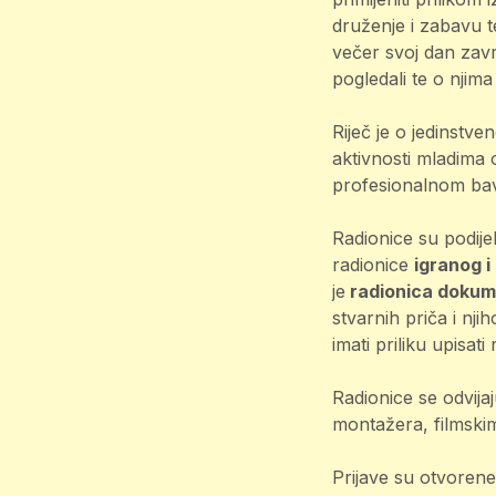
druženje i zabavu t
večer svoj dan završ
pogledali te o njima
Riječ je o jedinstve
aktivnosti mladima
profesionalnom bav
Radionice su podij
radionice
igranog i
je
radionica dokum
stvarnih priča i nji
imati priliku upisati
Radionice se odvijaj
montažera, filmski
Prijave su otvorene 