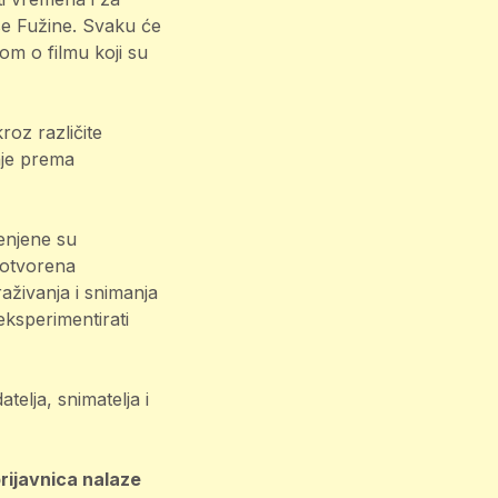
se Fužine. Svaku će
om o filmu koji su
roz različite
nje prema
enjene su
 otvorena
straživanja i snimanja
eksperimentirati
telja, snimatelja i
 prijavnica nalaze