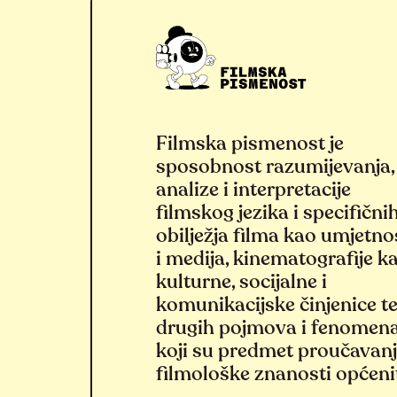
Filmska pismenost je
sposobnost razumijevanja,
analize i interpretacije
filmskog jezika i specifični
obilježja filma kao umjetno
i medija, kinematografije k
kulturne, socijalne i
komunikacijske činjenice t
drugih pojmova i fenomen
koji su predmet proučavan
filmološke znanosti općeni