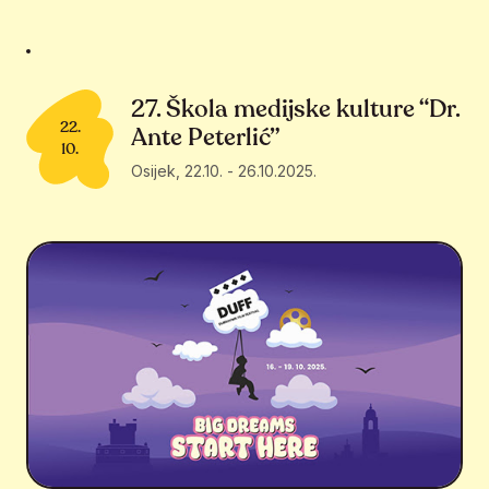
27. Škola medijske kulture “Dr.
22.
Ante Peterlić”
10.
Osijek
,
22.10.
-
26.10.2025.