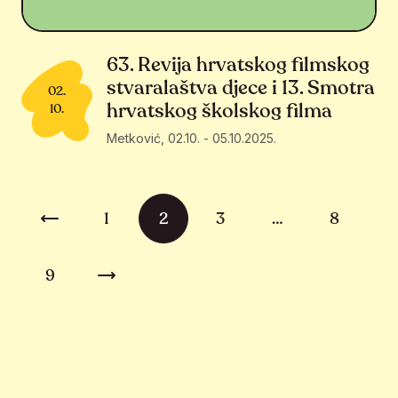
63. Revija hrvatskog filmskog
stvaralaštva djece i 13. Smotra
02.
hrvatskog školskog filma
10.
Metković
,
02.10.
-
05.10.2025.
Brojevi stranica objava
1
2
3
…
8
Prethodna stranica
9
Sljedeća stranica