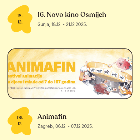
16. Novo kino Osmijeh
18.
12.
Gunja
,
18.12.
-
21.12.2025.
Animafin
06.
12.
Zagreb
,
06.12.
-
07.12.2025.