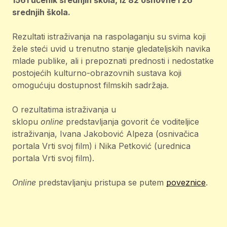
1561 učenik srednjih škola, iz 82 osnovne i 26
srednjih škola.
Rezultati istraživanja na raspolaganju su svima koji
žele steći uvid u trenutno stanje gledateljskih navika
mlade publike, ali i prepoznati prednosti i nedostatke
postojećih kulturno-obrazovnih sustava koji
omogućuju dostupnost filmskih sadržaja.
O rezultatima istraživanja u
sklopu
online
predstavljanja govorit će voditeljice
istraživanja, Ivana Jakobović Alpeza (osnivačica
portala Vrti svoj film) i Nika Petković (urednica
portala Vrti svoj film).
Online
predstavljanju pristupa se putem
poveznice
.