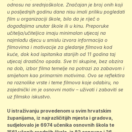
odnosu na srednjoškolce. Značajan je broj onih koji
u posljednjih godinu dana nisu imali priliku pogledati
film u organizaciji škole, bilo da je riječ o
događajima unutar škole ili u kinu. Preporuke
učitelja/učiteljica imaju minimalan utjecaj na
najmlađu djecu u smislu izvora informacija o
filmovima i motivacije za gledanje filmova kod
kuće, dok kod ispitanika starijih od 11 godina taj
utjecaj drastično opada. Sve tri skupine, bez obzira
na dob, izbor filma temelje na potrazi za zabavom i
smijehom kao primarnim motivima. Ovo se reflektira
na raznolike vrste i teme filmova koje odabiru, no
zajednički im je osnovni motiv – uživati i zabaviti se
uz filmsko iskustvo.
U istraživanju provedenom u svim hrvatskim
županijama, iz najrazličitijih mjesta i gradova,
sudjelovalo je 6974 učenika osnovnih škola te