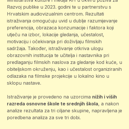
Ministarstva kulture i medija RH u okviru poziva za
Razvoj publike u 2023. godini te u partnerstvu s
Hrvatskim audiovizualnim centrom. Rezultati
istraživanja omogućuju uvid u dublje razumijevanje
preferencija, obrazaca konzumacije i faktora koji
utječu na izbor, lokacije gledanja, učestalost,
motivaciju i očekivanja pri doživljaju filmskih
sadržaja. Također, istraživanje otkriva ulogu
obrazovnih institucija te učitelja i nastavnika pri
predlaganju filmskih naslova za gledanje kod kuće, u
obiteljskom okruženju, kao i učestalost organiziranih
odlazaka na filmske projekcije u lokalno kino u
sklopu nastave.
Istraživanje je provedeno na uzorcima
nižih i viših
razreda osnovne škole te srednjih škola
, a nakon
analize rezultata za tri ciljane skupine, napravljena je
poredbena analiza za sve tri dobi.