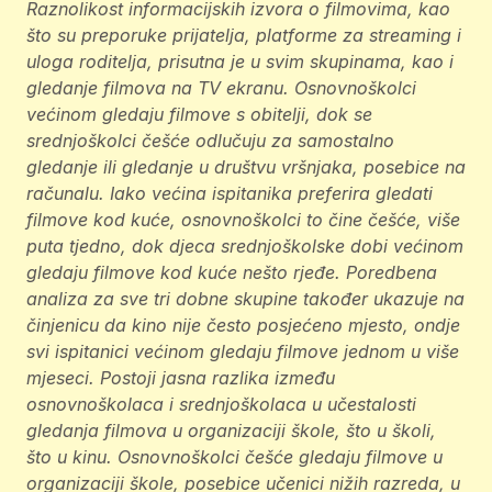
Raznolikost informacijskih izvora o filmovima, kao
što su preporuke prijatelja, platforme za streaming i
uloga roditelja, prisutna je u svim skupinama, kao i
gledanje filmova na TV ekranu. Osnovnoškolci
većinom gledaju filmove s obitelji, dok se
srednjoškolci češće odlučuju za samostalno
gledanje ili gledanje u društvu vršnjaka, posebice na
računalu. Iako većina ispitanika preferira gledati
filmove kod kuće, osnovnoškolci to čine češće, više
puta tjedno, dok djeca srednjoškolske dobi većinom
gledaju filmove kod kuće nešto rjeđe. Poredbena
analiza za sve tri dobne skupine također ukazuje na
činjenicu da kino nije često posjećeno mjesto, ondje
svi ispitanici većinom gledaju filmove jednom u više
mjeseci. Postoji jasna razlika između
osnovnoškolaca i srednjoškolaca u učestalosti
gledanja filmova u organizaciji škole, što u školi,
što u kinu. Osnovnoškolci češće gledaju filmove u
organizaciji škole, posebice učenici nižih razreda, u