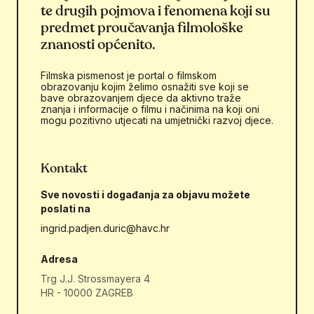
te drugih pojmova i fenomena koji su
predmet proučavanja filmološke
znanosti općenito.
Filmska pismenost je portal o filmskom
obrazovanju kojim želimo osnažiti sve koji se
bave obrazovanjem djece da aktivno traže
znanja i informacije o filmu i načinima na koji oni
mogu pozitivno utjecati na umjetnički razvoj djece.
Kontakt
Sve novosti i događanja za objavu možete
poslati na
ingrid.padjen.duric@havc.hr
Adresa
Trg J.J. Strossmayera 4
HR - 10000 ZAGREB