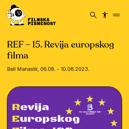
REF – 15. Revija europskog
filma
Beli Manastir
,
06.08.
-
10.08.2023.