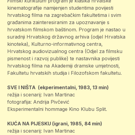
Filmski kurikulum
program je klasika hrvatske
kinematografije namijenjen studentima povijesti
hrvatskog filma na zagrebačkim fakultetima i svim
građanima zainteresiranim za upoznavanje s
hrvatskom filmskom baštinom. Program je nastao u
suradnji Hrvatskog državnog arhiva (odjel Hrvatska
kinoteka), Kulturno-informativnog centra,
Hrvatskog audiovizualnog centra (Odjel za filmsku
pismenost i razvoj publike) te nastavnika povijesti
hrvatskog filma na Akademiji dramske umjetnosti,
Fakultetu hrvatskih studija i Filozofskom fakultetu.
SVE I NIŠTA (ekperimentalni, 1983, 13 min)
režija i scenarij: Ivan Martinac
fotografija: Andrija Pivčević
Eksperimentalni hommage Kino Klubu Split.
KUĆA NA PIJESKU (igrani, 1985, 84 min)
režija i scenarij: Ivan Martinac