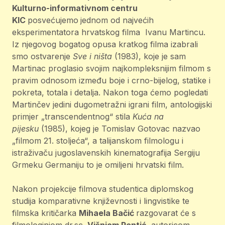
Kulturno-informativnom centru
KIC
posvećujemo
jednom od najvećih
eksperimentatora hrvatskog filma Ivanu Martincu.
Iz njegovog bogatog opusa kratkog filma izabrali
smo ostvarenje
Sve i ništa
(1983), koje je sam
Martinac proglasio svojim najkompleksnijim filmom s
pravim odnosom između boje i crno-bijelog, statike i
pokreta, totala i detalja. Nakon toga ćemo pogledati
Martinčev jedini dugometražni igrani film, antologijski
primjer „transcendentnog“ stila
Kuća na
pijesku
(1985), kojeg je Tomislav Gotovac nazvao
„filmom 21. stoljeća“, a talijanskom filmologu i
istraživaču jugoslavenskih kinematografija Sergiju
Grmeku Germaniju to je omiljeni hrvatski film.
Nakon projekcije filmova studentica diplomskog
studija komparativne književnosti i lingvistike te
filmska kritičarka
Mihaela Bačić
razgovarat će s