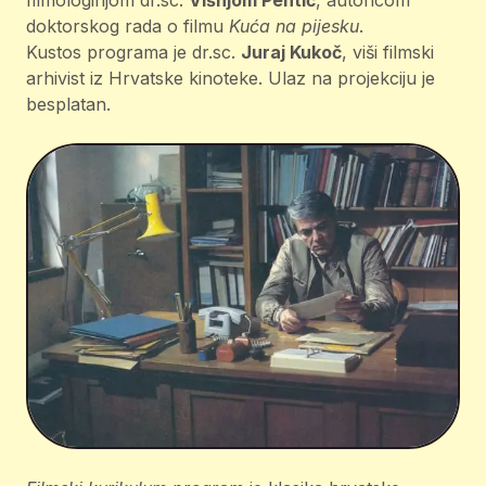
filmologinjom dr.sc.
Višnjom Pentić
, autoricom
doktorskog rada o filmu
Kuća na pijesku
.
Kustos programa je dr.sc.
Juraj
Kukoč
, viši filmski
arhivist iz Hrvatske kinoteke. Ulaz na projekciju je
besplatan.