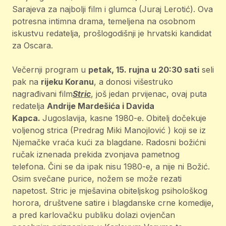
Sarajeva za najbolji film i glumca (Juraj Lerotić). Ova
potresna intimna drama, temeljena na osobnom
iskustvu redatelja, prošlogodišnji je hrvatski kandidat
za Oscara.
Večernji program u
petak, 15. rujna u 20:30 sati
seli
pak na
rijeku Koranu
, a donosi višestruko
nagrađivani film
Stric
, još jedan prvijenac, ovaj puta
redatelja
Andrije Mardešića i Davida
Kapca.
Jugoslavija, kasne 1980-e. Obitelj dočekuje
voljenog strica (Predrag Miki Manojlović ) koji se iz
Njemačke vraća kući za blagdane. Radosni božićni
ručak iznenada prekida zvonjava pametnog
telefona. Čini se da ipak nisu 1980-e, a nije ni Božić.
Osim svečane purice, nožem se može rezati
napetost. Stric je mješavina obiteljskog psihološkog
horora, društvene satire i blagdanske crne komedije,
a pred karlovačku publiku dolazi ovjenčan