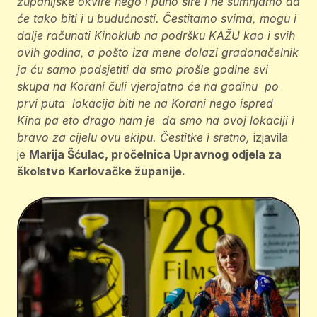
županijske okvire nego i puno šire i ne sumnjamo da
će tako biti i u budućnosti. Čestitamo svima, mogu i
dalje računati Kinoklub na podršku KAŽU kao i svih
ovih godina, a pošto iza mene dolazi gradonačelnik
ja ću samo podsjetiti da smo prošle godine svi
skupa na Korani čuli vjerojatno će na godinu po
prvi puta lokacija biti ne na Korani nego ispred
Kina pa eto drago nam je da smo na ovoj lokaciji i
bravo za cijelu ovu ekipu. Čestitke i sretno,
izjavila
je
Marija Šćulac, pročelnica Upravnog odjela za
školstvo Karlovačke županije.