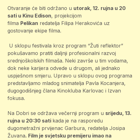
Otvaranje će biti održano u
utorak, 12. rujna u 20
sati u Kinu Edison
, projekcijom
filma
Pelikan
redatelja Filipa Herakovića uz
gostovanje ekipe filma.
U sklopu festivala kroz program “Žuti reflektor”
pokušavamo pratiti daljnji profesionalni razvoj
srednjoškolskih filmaša. Neki završe u tim vodama,
dok neke karijera odvede u drugom, ali jednako
uspješnom smjeru. Upravo u sklopu ovog programa
predstavljamo mladog snimatelja Pavla Kocanjera,
dugogodišnjeg člana Kinokluba Karlovac i Izvan
fokusa.
Na Dobri se održava večernji program u
srijedu, 13.
rujna u 20:30 sati
kada je na rasporedu
dugometražni prvijenac Garbura, redatelja Josipa
Žuvana
. Film je svjetsku premijeru imao na