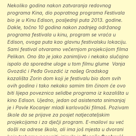
Nekoliko godina nakon zatvaranja redovnog
programa Kina, dio popratnog programa Festivala
bio je u Kinu Edison, posljednji puta 2013. godine.
Dakle, točno 10 godina nakon zadnjeg održanog
programa festivala u kinu, program se vraća u
Edison, ovoga puta kao glavnu festivalsku lokaciju.
Sami festival otvaramo večernjom projekcijom filma
Pelikan. Ono što je jako zanimljivo i nekako slučajno
ispalo da sporedne uloge u tom filmu glume Vanja
Gvozdić i Peđa Gvozdić iz našeg Gradskog
kazališta Zorin dom koji je festivalu bio dom svih
ovih godina i tako nekako samim tim činom će ovo
biti lijepa poveznica selidbe programa iz kazališta u
kino Edison. Ujedno, jedan od asistenata snimanjaj
je i Pavle Kocanjer mladi karlovački filmaš. Pozivam
škole da se prijave za posjet natjecateljskim
projekcijama i za dječji program. E-mailovi su već
došli na adrese škola, ali ima još mjesta u dvorani