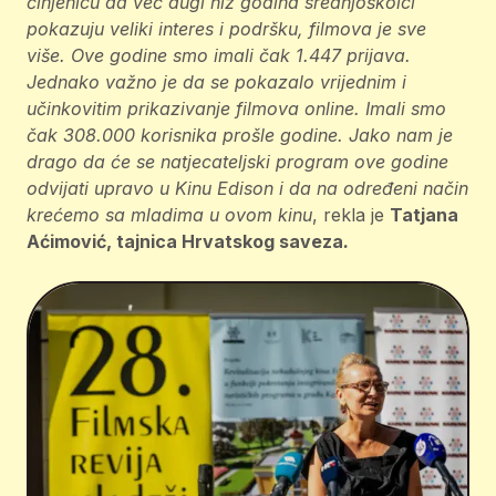
činjenicu da već dugi niz godina srednjoškolci
pokazuju veliki interes i podršku, filmova je sve
više. Ove godine smo imali čak 1.447 prijava.
Jednako važno je da se pokazalo vrijednim i
učinkovitim prikazivanje filmova online. Imali smo
čak 308.000 korisnika prošle godine. Jako nam je
drago da će se natjecateljski program ove godine
odvijati upravo u Kinu Edison i da na određeni način
krećemo sa mladima u ovom kinu
, rekla je
Tatjana
Aćimović, tajnica Hrvatskog saveza
.