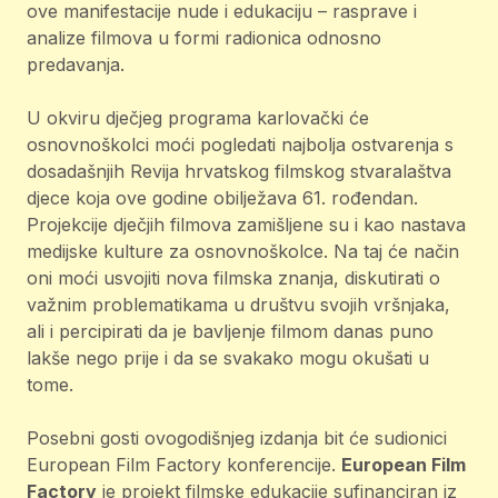
ove manifestacije nude i edukaciju – rasprave i
analize filmova u formi radionica odnosno
predavanja.
U okviru dječjeg programa karlovački će
osnovnoškolci moći pogledati najbolja ostvarenja s
dosadašnjih Revija hrvatskog filmskog stvaralaštva
djece koja ove godine obilježava 61. rođendan.
Projekcije dječjih filmova zamišljene su i kao nastava
medijske kulture za osnovnoškolce. Na taj će način
oni moći usvojiti nova filmska znanja, diskutirati o
važnim problematikama u društvu svojih vršnjaka,
ali i percipirati da je bavljenje filmom danas puno
lakše nego prije i da se svakako mogu okušati u
tome.
Posebni gosti ovogodišnjeg izdanja bit će sudionici
European Film Factory konferencije.
European Film
Factory
je projekt filmske edukacije sufinanciran iz