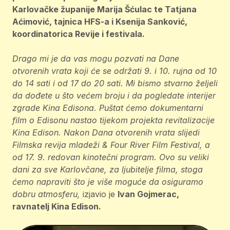
Karlovačke županije Marija Šćulac te Tatjana
Aćimović, tajnica HFS-a i Ksenija Sanković,
koordinatorica Revije i festivala.
Drago mi je da vas mogu pozvati na Dane
otvorenih vrata koji će se održati 9. i 10. rujna od 10
do 14 sati i od 17 do 20 sati. Mi bismo stvarno željeli
da dođete u što većem broju i da pogledate interijer
zgrade Kina Edisona. Puštat ćemo dokumentarni
film o Edisonu nastao tijekom projekta revitalizacije
Kina Edison. Nakon Dana otvorenih vrata slijedi
Filmska revija mladeži & Four River Film Festival, a
od 17. 9. redovan kinotečni program. Ovo su veliki
dani za sve Karlovčane, za ljubitelje filma, stoga
ćemo napraviti što je više moguće da osiguramo
dobru atmosferu,
izjavio je
Ivan Gojmerac,
ravnatelj Kina Edison.