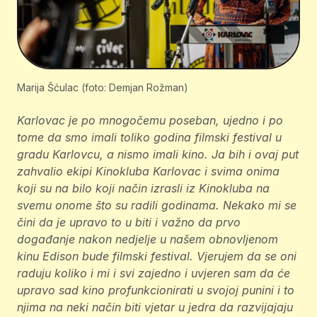
Marija Šćulac (foto: Demjan Rožman)
Karlovac je po mnogočemu poseban, ujedno i po
tome da smo imali toliko godina filmski festival u
gradu Karlovcu, a nismo imali kino. Ja bih i ovaj put
zahvalio ekipi Kinokluba Karlovac i svima onima
koji su na bilo koji način izrasli iz Kinokluba na
svemu onome što su radili godinama. Nekako mi se
čini da je upravo to u biti i važno da prvo
događanje nakon nedjelje u našem obnovljenom
kinu Edison bude filmski festival. Vjerujem da se oni
raduju koliko i mi i svi zajedno i uvjeren sam da će
upravo sad kino profunkcionirati u svojoj punini i to
njima na neki način biti vjetar u jedra da razvijajaju