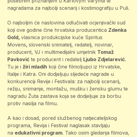
posebnim priznanjem u Karlovym Varyma te
nagradama za najbolji scenarij i kostimografiju u Puli.
O najboljim će naslovima odlučivati ocjenjivački sud
koji ove godine čine hrvatska producentica
Zdenka
Gold,
vlasnica produkcijske kuće Spiritus
Movens
,
slovenski snimatelj, redatelj, novinar,
producent, VJ i multimedijalni umjetnik
Tomaž
Pavković
te producent i redatelj
Ljubo Zdjelarević
.
Tu je i
žiri mladih
koji čine filmoljupci iz Hrvatske,
Italije i Katra. Oni dodjeljuju sljedeće nagrade u
konkurenciji Revije i Festivala: za najbolji scenarij,
režiju, snimanje, montažu, mušku i žensku glumu te
nagradu Žuta zastava koja se dodjeljuje za borbu
protiv nasilja na filmu.
A kao i dosad, pored službenog natjecateljskog
programa, Revija i Festival naglasak stavljaju
na
edukativni program
. Tako osim gledanja filmova,