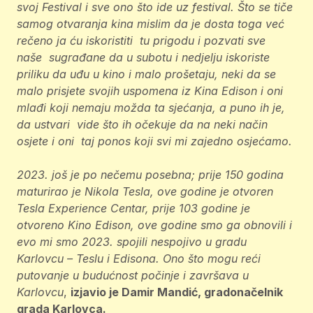
svoj Festival i sve ono što ide uz festival. Što se tiče
samog otvaranja kina mislim da je dosta toga već
rečeno ja ću iskoristiti tu prigodu i pozvati sve
naše sugrađane da u subotu i nedjelju iskoriste
priliku da uđu u kino i malo prošetaju, neki da se
malo prisjete svojih uspomena iz Kina Edison i oni
mlađi koji nemaju možda ta sjećanja, a puno ih je,
da ustvari vide što ih očekuje da na neki način
osjete i oni taj ponos koji svi mi zajedno osjećamo.
2023. još je po nečemu posebna; prije 150 godina
maturirao je Nikola Tesla, ove godine je otvoren
Tesla Experience Centar, prije 103 godine je
otvoreno Kino Edison, ove godine smo ga obnovili i
evo mi smo 2023. spojili nespojivo u gradu
Karlovcu – Teslu i Edisona. Ono što mogu reći
putovanje u budućnost počinje i završava u
Karlovcu
,
izjavio je Damir Mandić, gradonačelnik
grada Karlovca.