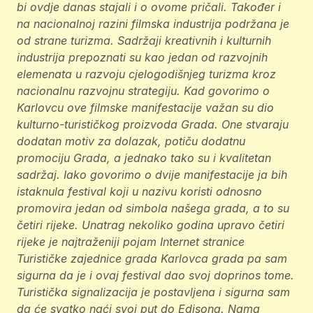
bi ovdje danas stajali i o ovome pričali. Također i
na nacionalnoj razini filmska industrija podržana je
od strane turizma. Sadržaji kreativnih i kulturnih
industrija prepoznati su kao jedan od razvojnih
elemenata u razvoju cjelogodišnjeg turizma kroz
nacionalnu razvojnu strategiju. Kad govorimo o
Karlovcu ove filmske manifestacije važan su dio
kulturno-turističkog proizvoda Grada. One stvaraju
dodatan motiv za dolazak, potiču dodatnu
promociju Grada, a jednako tako su i kvalitetan
sadržaj. Iako govorimo o dvije manifestacije ja bih
istaknula festival koji u nazivu koristi odnosno
promovira jedan od simbola našega grada, a to su
četiri rijeke. Unatrag nekoliko godina upravo četiri
rijeke je najtraženiji pojam Internet stranice
Turističke zajednice grada Karlovca grada pa sam
sigurna da je i ovaj festival dao svoj doprinos tome.
Turistička signalizacija je postavljena i sigurna sam
da će svatko naći svoj put do Edisona. Nama