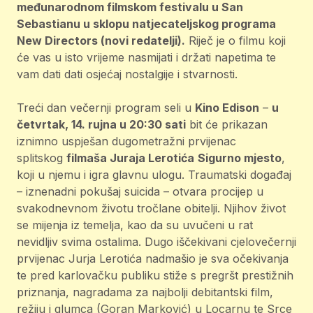
međunarodnom filmskom festivalu u San
Sebastianu u sklopu natjecateljskog programa
New Directors (novi redatelji).
Riječ je o filmu koji
će vas u isto vrijeme nasmijati i držati napetima te
vam dati dati osjećaj nostalgije i stvarnosti.
Treći dan večernji program seli u
Kino Edison
–
u
četvrtak, 14. rujna u 20:30 sati
bit će prikazan
iznimno uspješan dugometražni prvijenac
splitskog
filmaša Juraja Lerotića
Sigurno mjesto
,
koji u njemu i igra glavnu ulogu. Traumatski događaj
– iznenadni pokušaj suicida – otvara procijep u
svakodnevnom životu tročlane obitelji. Njihov život
se mijenja iz temelja, kao da su uvučeni u rat
nevidljiv svima ostalima. Dugo iščekivani cjelovečernji
prvijenac Jurja Lerotića nadmašio je sva očekivanja
te pred karlovačku publiku stiže s pregršt prestižnih
priznanja, nagradama za najbolji debitantski film,
režiju i glumca (Goran Marković) u Locarnu te Srce