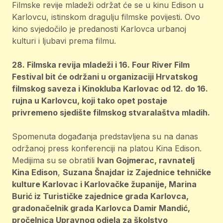
Filmske revije mladeži održat će se u kinu Edison u
Karlovcu, istinskom dragulju filmske povijesti. Ovo
kino svjedočilo je predanosti Karlovca urbanoj
kulturi i ljubavi prema filmu.
28. Filmska revija mladeži i 16. Four River Film
Festival bit će održani u organizaciji Hrvatskog
filmskog saveza i Kinokluba Karlovac od 12. do 16.
rujna u Karlovcu, koji tako opet postaje
privremeno sjedište filmskog stvaralaštva mladih.
Spomenuta događanja predstavljena su na danas
održanoj press konferenciji na platou Kina Edison.
Medijima su se obratili
Ivan Gojmerac, ravnatelj
Kina Edison
,
Suzana Šnajdar iz Zajednice tehničke
kulture Karlovac i Karlovačke županije, Marina
Burić iz Turističke zajednice grada Karlovca,
gradonačelnik grada Karlovca Damir Mandić,
pročelnica Upravnog odjela za školstvo