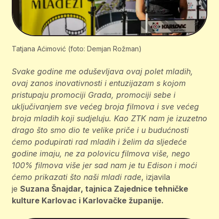
Tatjana Aćimović (foto: Demjan Rožman)
Svake godine me oduševljava ovaj polet mladih,
ovaj zanos inovativnosti i entuzijazam s kojom
pristupaju promociji Grada, promociji sebe i
uključivanjem sve većeg broja filmova i sve većeg
broja mladih koji sudjeluju. Kao ZTK nam je izuzetno
drago što smo dio te velike priče i u budućnosti
ćemo podupirati rad mladih i želim da sljedeće
godine imaju, ne za polovicu filmova više, nego
100% filmova više jer sad nam je tu Edison i moći
ćemo prikazati što naši mladi rade
, izjavila
je
Suzana Šnajdar, tajnica Zajednice tehničke
kulture Karlovac i Karlovačke županije.