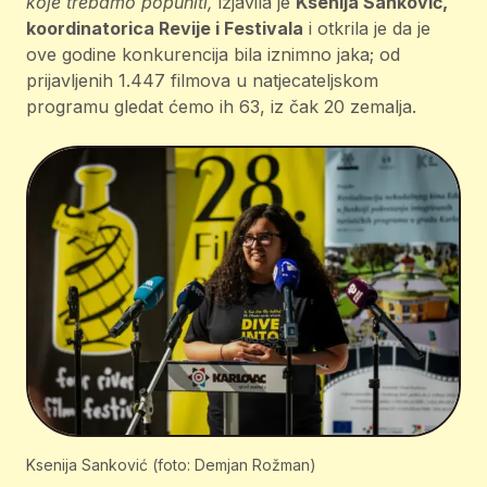
koje trebamo popuniti,
izjavila je
Ksenija Sanković,
koordinatorica Revije i Festivala
i otkrila je da je
ove godine konkurencija bila iznimno jaka; od
prijavljenih 1.447 filmova u natjecateljskom
programu gledat ćemo ih 63, iz čak 20 zemalja.
Ksenija Sanković (foto: Demjan Rožman)