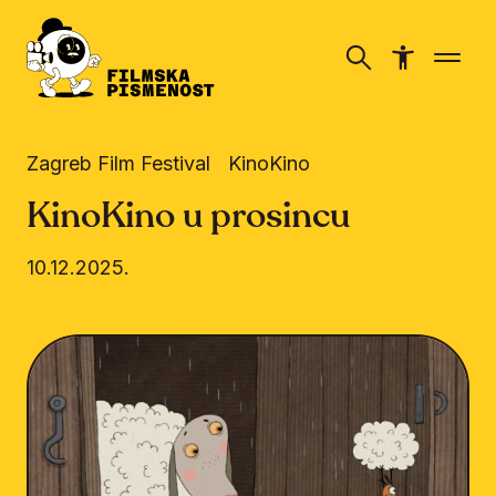
Zagreb Film Festival
KinoKino
KinoKino u prosincu
10.12.2025.