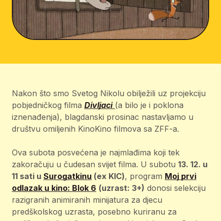
Nakon što smo Svetog Nikolu obilježili uz projekciju
pobjedničkog filma
Divljaci
(a bilo je i poklona
iznenađenja), blagdanski prosinac nastavljamo u
društvu omiljenih KinoKino filmova sa ZFF-a.
Ova subota posvećena je najmlađima koji tek
zakoračuju u čudesan svijet filma. U subotu
13. 12. u
11 sati u
Surogatkinu
(ex KIC)
, program
Moj prvi
odlazak u kino: Blok 6
(uzrast: 3+)
donosi selekciju
razigranih animiranih minijatura za djecu
predškolskog uzrasta, posebno kuriranu za