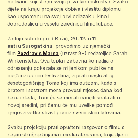
mališane koji stječu svoja prva kino-iskustva. Svako
dijete na kraju projekcije dobiva i vlastitu diplomu
kao uspomenu na svoj prvi odlazak u kino i
dobrodošlicu u veselu zajednicu filmoljubaca.
Zadnju subotu pred Božić,
20. 12.
u
11
sati
u
Surogatkinu
, provodimo uz njemački
film
Pozdrav s Marsa
(uzrast 8+) redateljice Sarah
Winkenstette. Ova topla i zabavna komedija o
odrastanju pokazala se miljenikom publike na
međunarodnim festivalima, a prati maštovitog
desetogodišnjeg Toma koji ima autizam. Kada s
bratom i sestrom mora provesti mjesec dana kod
bake i djeda, Tom će se morati naučiti snalaziti u
novoj sredini, pri čemu će mu uvelike pomoći
njegova velika strast prema svemirskim letovima.
Svaku projekciju prati opušteni razgovor o filmu s
našim stručnjakinjama i moderatoricama, koje djecu