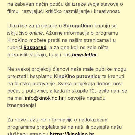
na zabavan način potiču da izraze svoje stavove o
filmu, razvijajući kritičko razmišljanje i kreativnost.
Ulaznice za projekcije u
Surogatkinu
kupuju se
isključivo
online
. Ažurne informacije o programu
KinoKino možete pratiti na našim stranicama i u
rubrici
Raspored
, a za one koji ne žele ništa
prepustiti slučaju, tu je i naš
newsletter
.
Na svakoj projekciji članovi naše male publike mogu
preuzeti i besplatnu
KinoKino putovnicu
te krenuti
na filmsko putovanje. Svaka projekcija donosi novi
pečat u putovnici, a kada ih skupite 10, javite nam se
na mail
info@kinokino.hr
i osvojite nagradu
iznenađenja!
Za nove i ažurne informacije o nadolazećim
programima pretplatite se na naš ili posjetite našu
službenu stranicu
https://kinokino.hr
.