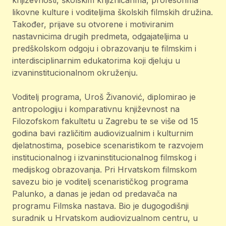
književnosti, školskim knjižničarima, profesorima
likovne kulture i voditeljima školskih filmskih družina.
Također, prijave su otvorene i motiviranim
nastavnicima drugih predmeta, odgajateljima u
predškolskom odgoju i obrazovanju te filmskim i
interdisciplinarnim edukatorima koji djeluju u
izvaninstitucionalnom okruženju.
Voditelj programa, Uroš Živanović, diplomirao je
antropologiju i komparativnu književnost na
Filozofskom fakultetu u Zagrebu te se više od 15
godina bavi različitim audiovizualnim i kulturnim
djelatnostima, posebice scenaristikom te razvojem
institucionalnog i izvaninstitucionalnog filmskog i
medijskog obrazovanja. Pri Hrvatskom filmskom
savezu bio je voditelj scenarističkog programa
Palunko, a danas je jedan od predavača na
programu Filmska nastava. Bio je dugogodišnji
suradnik u Hrvatskom audiovizualnom centru, u