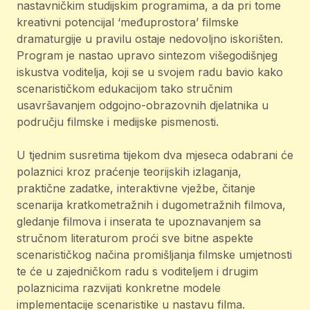
nastavničkim studijskim programima, a da pri tome
kreativni potencijal ‘međuprostora’ filmske
dramaturgije u pravilu ostaje nedovoljno iskorišten.
Program je nastao upravo sintezom višegodišnjeg
iskustva voditelja, koji se u svojem radu bavio kako
scenarističkom edukacijom tako stručnim
usavršavanjem odgojno-obrazovnih djelatnika u
području filmske i medijske pismenosti.
U tjednim susretima tijekom dva mjeseca odabrani će
polaznici kroz praćenje teorijskih izlaganja,
praktične zadatke, interaktivne vježbe, čitanje
scenarija kratkometražnih i dugometražnih filmova,
gledanje filmova i inserata te upoznavanjem sa
stručnom literaturom proći sve bitne aspekte
scenarističkog načina promišljanja filmske umjetnosti
te će u zajedničkom radu s voditeljem i drugim
polaznicima razvijati konkretne modele
implementacije scenaristike u nastavu filma.