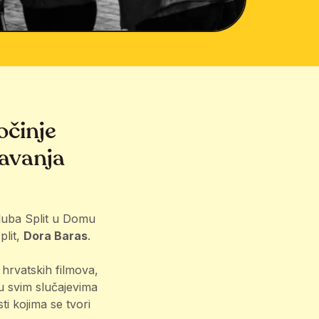
očinje
avanja
luba Split u Domu
plit,
Dora Baras
.
 hrvatskih filmova,
 u svim slučajevima
i kojima se tvori