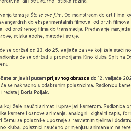
rativna, ali i strukturna i stilska razina.
vanja tema je
Što je sve film
. Od mainstream do art filma, od
 avangardnih do eksperimentalnih filmova, od prvih filmov
 od proširenog filma do transmedije. Predavanje rasvjetlj
rove, stilske epohe, metode i struje.
će se održati
od 23. do 25. veljače
za sve koji žele steći nov
adionica će se održati u prostorijama Kino kluba Split na 
renu.
žete prijaviti putem
prijavnog obrasca
do 12. veljače 20
t će se naknadno s odabranim polaznicima. Radionicu kamer
i redatelj
Boris Poljak
.
a koji žele naučiti snimati i upravljati kamerom. Radionica 
tike kamere i osnove snimanja, analogni i digitalni zapis, f
pri čemu se polaznike upoznaje s rasvjetnim tijelima i dod
ino kluba, polaznici naučeno primjenjuju snimanjem na tere