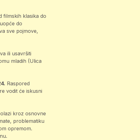
 filmskih klasika do
a uopće do
ava sve pojmove,
a ili usavršiti
Domu mladih (Ulica
24.
Raspored
e vodit će iskusni
prolazi kroz osnovne
ormate, problematiku
atnom opremom.
nu.