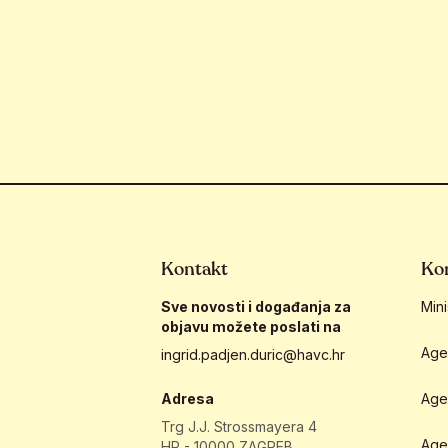
Kontakt
Kor
Sve novosti i događanja za
Mini
objavu možete poslati na
Age
ingrid.padjen.duric@havc.hr
Adresa
Age
Trg J.J. Strossmayera 4
Age
HR - 10000 ZAGREB