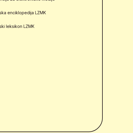
mska enciklopedija LZMK
mski leksikon LZMK