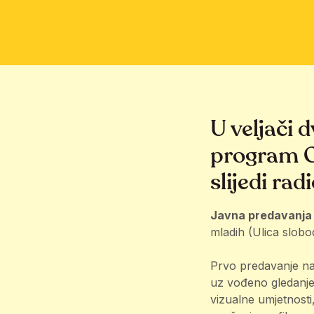
U veljači
program O
slijedi ra
Javna predavanja
mladih (Ulica slobo
Prvo predavanje n
uz vođeno gledanje. 
vizualne umjetnosti