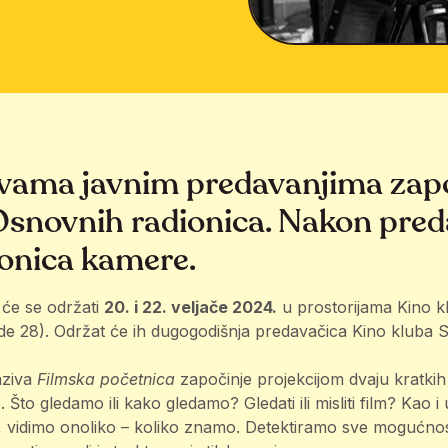
 dvama javnim predavanjima zap
snovnih radionica. Nakon pred
dionica kamere.
će se održati
20. i 22. veljače 2024.
u prostorijama Kino k
de 28). Održat će ih dugogodišnja predavačica Kino kluba S
aziva
Filmska početnica
započinje projekcijom dvaju kratkih
Što gledamo ili kako gledamo? Gledati ili misliti film? Kao i
, vidimo onoliko – koliko znamo. Detektiramo sve mogućnost