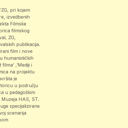
FZG, pri kojem
re, izvedbenih
jekta Filmske
torica filmskog
val, ZG,
valskih publikacija.
rani film i nove
u humanističkih
ilma’ ,’Mediji i
dnica na projektu
vršila je
toricu u području
nica u pedagoškim
i Muzeja HAS, ST.
uge specijalizirane
oj scenarija
tkom