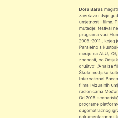
Dora Baras
magistr
završava i dvije go
umjetnosti i filma.
mutacije: festival n
programa vodi Human
2008.-2011., kojeg j
Paralelno s kustosk
medije na ALU, ZG,
znanosti, na Odsjeku
društvo’ ,’Analiza f
Škole medijske kultur
International Bacc
filma i vizualnih u
radionicama Međuna
Od 2016. scenaristi
programe platforme
dugometražnog igra
dokumentarnom i kra