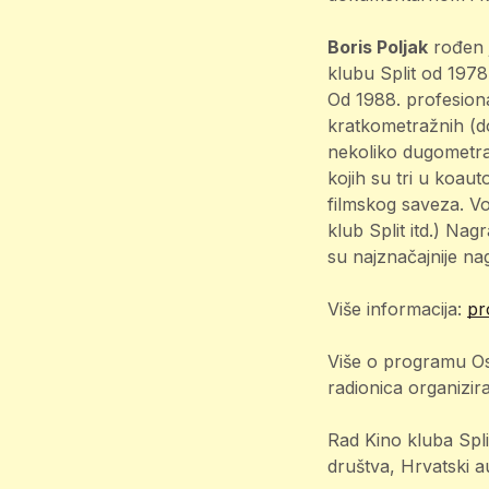
Boris Poljak
rođen j
klubu Split od 1978.
Od 1988. profesiona
kratkometražnih (do
nekoliko dugometra
kojih su tri u koau
filmskog saveza. Vod
klub Split itd.) Na
su najznačajnije na
Više informacija:
pr
Više o programu Os
radionica organizir
Rad Kino kluba Spli
društva, Hrvatski au