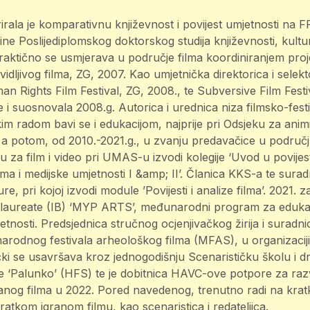
irala je komparativnu književnost i povijest umjetnosti na F
dine Poslijediplomskog doktorskog studija književnosti, kultu
 Praktično se usmjerava u područje filma koordiniranjem pro
evidljivog filma, ZG, 2007. Kao umjetnička direktorica i selek
 Rights Film Festival, ZG, 2008., te Subversive Film Festi
e i suosnovala 2008.g. Autorica i urednica niza filmsko-festi
im radom bavi se i edukacijom, najprije pri Odsjeku za animi
 a potom, od 2010.-2021.g., u zvanju predavačice u područj
 za film i video pri UMAS-u izvodi kolegije ‘Uvod u povijest f
ilma i medijske umjetnosti I &amp; II’. Članica KKS-a te sura
e, pri kojoj izvodi module ’Povijesti i analize filma’. 2021. za
alaureate (IB) ‘MYP ARTS’, međunarodni program za eduka
mjetnosti. Predsjednica stručnog ocjenjivačkog žirija i surad
rodnog festivala arheološkog filma (MFAS), u organizacij
čki se usavršava kroz jednogodišnju Scenarističku školu i dr
 ‘Palunko’ (HFS) te je dobitnica HAVC-ove potpore za razv
nog filma u 2022. Pored navedenog, trenutno radi na kra
tkom igranom filmu, kao scenaristica i redateljica.