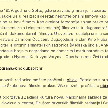
e 1959. godine u Splitu, gdje je završio gimnaziju i studira
 sudjeluje u realizaciji desetak neprofesionalni filmova kao sn
lno se bavi filmom. Kao direktor fotografije snima preko p
kumentarnih i eksperimentalnih) filmova te tri dugometražn
žnih dokumentarnih filmova. U svojstvu redatelja snima s
torstvu s Damirom Čučićem. Dugogodišnji je član Kino kluba 
itelj je brojnih snimateljskih radionica (Medijska škola „Ant
građen je brojnim nagradama na domaćim i međunarodnim fes
grade u Nyonu i Karlovym Varyma i Oberhausenu. Živi i radi
ogram@kinoklubsplit.hr
novnih radionica možete pročitati u
objavi
. Paralelno s p
a se Škola nove filmske prakse. Više možete pročitati u
obja
t podržavaju Zaklada Kultura nova, Nacionalna zaklada za 
diovizualni centar, Društvo hrvatskih filmskih redatelja i Gr