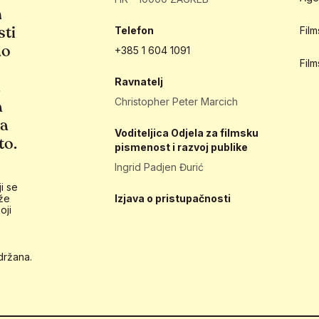
h
sti
Telefon
Fil
ao
+385 1 604 1091
Fil
Ravnatelj
e
Christopher Peter Marcich
a
ja
Voditeljica Odjela za filmsku
to.
pismenost i razvoj publike
Ingrid Padjen Đurić
i se
že
Izjava o pristupačnosti
oji
držana.