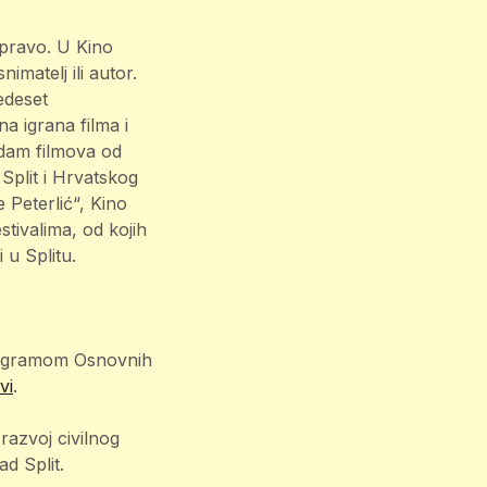
o pravo. U Kino
imatelj ili autor.
edeset
a igrana filma i
edam filmova od
Split i Hrvatskog
e Peterlić“, Kino
tivalima, od kojih
 u Splitu.
rogramom Osnovnih
vi
.
razvoj civilnog
ad Split.