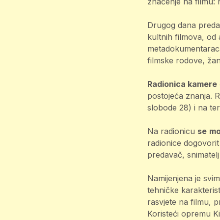
značenje na filmu: na
Drugog dana preda
kultnih filmova, od
metadokumentaraca,
filmske rodove, žan
Radionica kamere
postojeća znanja. R
slobode 28) i na te
Na radionicu
se
mo
radionice dogovori
predavač, snimatelj 
Namijenjena je svim
tehničke karakteris
rasvjete na filmu, 
Koristeći opremu K