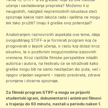
učenja i savladavanja prepreka? Možemo li iz
neugodnih, naizgled nepremostivih iskustava steći
spoznaje kakve nam lakoća rada i vještina ne mogu
tek tako pružiti? Imaju li greške svoj potencijal?
Analiziranjem raznovrsnih aspekata ove teme, ideja
ovogodišnjeg STIFF-a je formirati program koji će
progovarati o ljepoti učenja, o rastu koji dolazi kroz
iskustvo, te o pozitivnim mogućnostima izazovnih
vremena. Kroz različite filmske perspektive mladih
autorica i autora, na festivalu će se istraživati kako
greške mogu biti ne samo neizbježan dio puta, već i
njegov vrijedan segment – mjesto preokreta, zdrave
promjene i stvarne spoznaje.
Za filmski program STIFF-a mogu se prijaviti
studentski igrani, dokumentarni i animirani filmovi
u trajanju do 60 minuta, nastali u periodu nakon 1.