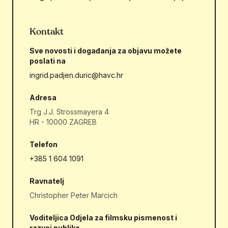
Kontakt
Sve novosti i događanja za objavu možete
poslati na
ingrid.padjen.duric@havc.hr
Adresa
Trg J.J. Strossmayera 4
HR - 10000 ZAGREB
Telefon
+385 1 604 1091
Ravnatelj
Christopher Peter Marcich
Voditeljica Odjela za filmsku pismenost i
razvoj publike