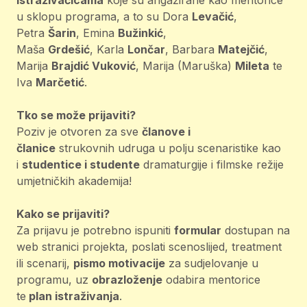
istraživačicama
koje su angažirane kao mentorice
u sklopu programa, a to su Dora
Levačić
,
Petra
Šarin
, Emina
Bužinkić
,
Maša
Grdešić
, Karla
Lončar
, Barbara
Matejčić
,
Marija
Brajdić Vuković
, Marija (Maruška)
Mileta
te
Iva
Marčetić
.
Tko se može prijaviti?
Poziv je otvoren za sve
članove i
članice
strukovnih udruga u polju scenaristike kao
i
studentice i studente
dramaturgije i filmske režije
umjetničkih akademija!
Kako se prijaviti?
Za prijavu je potrebno ispuniti
formular
dostupan na
web stranici projekta, poslati scenoslijed, treatment
ili scenarij,
pismo motivacije
za sudjelovanje u
programu, uz
obrazloženje
odabira mentorice
te
plan istraživanja
.