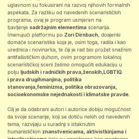
uglavnom su fokusirani na razvoj njihovih formalnih
aspekata. Za razliku od navedenih scenarističkih
programa, ovaj je program usmjeren na
bavljenje
sadržajnim elementima
scenarija.
Imenujući platformu po
Zori Dirnbach
, doajenki
domaće scenaristike koja je, osim toga, radila i kao
urednica i novinarka, te čiji je rad bio prožet snažnim
antifašističkim duhom, ovim programom lokalnoj
scenarističkoj sceni želimo omogućiti edukaciju u
polju
ljudskih i radničkih prava,ženskih,LGBTIQ
i prava drugihmanjina, politika
stanovanja,feminizma, politika obrazovanja,
socioekonomske nejednakosti i klimatske pravde
.
Cilj je da odabrani autori i autorice dobiju mogućnost
da svoje scenarije, koji se dotiču nekih od navedenih
tema, razvijaju u suradnji s istaknutim
humanističkim
znanstvenicama, aktivistkinjama i