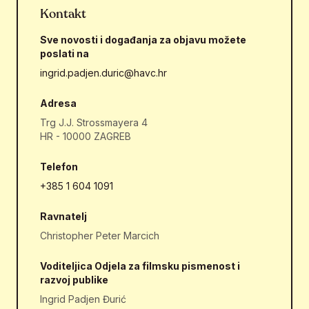
Kontakt
Sve novosti i događanja za objavu možete
poslati na
ingrid.padjen.duric@havc.hr
Adresa
Trg J.J. Strossmayera 4
HR - 10000 ZAGREB
Telefon
+385 1 604 1091
Ravnatelj
Christopher Peter Marcich
Voditeljica Odjela za filmsku pismenost i
razvoj publike
Ingrid Padjen Đurić