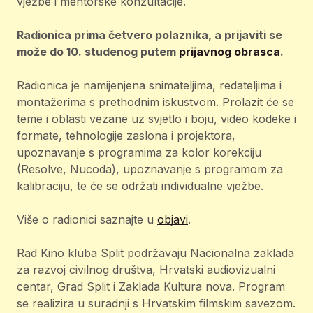
vježbe i mentorske konzultacije.
Radionica prima četvero polaznika, a prijaviti se
može do 10. studenog putem
prijavnog obrasca
.
Radionica je namijenjena snimateljima, redateljima i
montažerima s prethodnim iskustvom. Prolazit će se
teme i oblasti vezane uz svjetlo i boju, video kodeke i
formate, tehnologije zaslona i projektora,
upoznavanje s programima za kolor korekciju
(Resolve, Nucoda), upoznavanje s programom za
kalibraciju, te će se održati individualne vježbe.
Više o radionici saznajte u
objavi
.
Rad Kino kluba Split podržavaju Nacionalna zaklada
za razvoj civilnog društva, Hrvatski audiovizualni
centar, Grad Split i Zaklada Kultura nova. Program
se realizira u suradnji s Hrvatskim filmskim savezom.