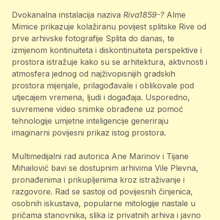
Dvokanalna instalacija naziva
Riva1859-?
Alme
Mimice prikazuje kolažiranu povijest splitske Rive od
prve arhivske fotografije Splita do danas, te
izmjenom kontinuiteta i diskontinuiteta perspektive i
prostora istražuje kako su se arhitektura, aktivnosti i
atmosfera jednog od najživopisnijih gradskih
prostora mijenjale, prilagođavale i oblikovale pod
utjecajem vremena, ljudi i događaja. Usporedno,
suvremene video snimke obrađene uz pomoć
tehnologije umjetne inteligencije generiraju
imaginarni povijesni prikaz istog prostora.
Multimedijalni rad autorica Ane Marinov i Tijane
Mihailović bavi se dostupnim arhivima Vile Plevna,
pronađenima i prikupljenima kroz istraživanje i
razgovore. Rad se sastoji od povijesnih činjenica,
osobnih iskustava, popularne mitologije nastale u
pričama stanovnika, slika iz privatnih arhiva i javno