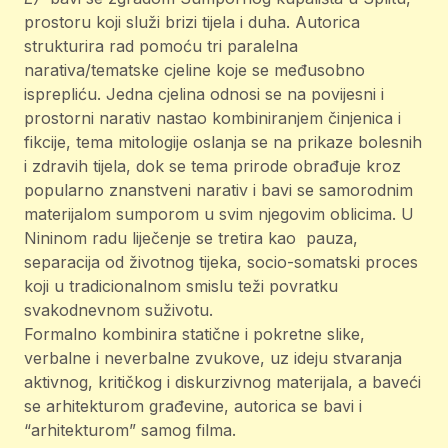
prostoru koji služi brizi tijela i duha. Autorica
strukturira rad pomoću tri paralelna
narativa/tematske cjeline koje se međusobno
isprepliću. Jedna cjelina odnosi se na povijesni i
prostorni narativ nastao kombiniranjem činjenica i
fikcije, tema mitologije oslanja se na prikaze bolesnih
i zdravih tijela, dok se tema prirode obrađuje kroz
popularno znanstveni narativ i bavi se samorodnim
materijalom sumporom u svim njegovim oblicima. U
Nininom radu liječenje se tretira kao pauza,
separacija od životnog tijeka, socio-somatski proces
koji u tradicionalnom smislu teži povratku
svakodnevnom suživotu.
Formalno kombinira statične i pokretne slike,
verbalne i neverbalne zvukove, uz ideju stvaranja
aktivnog, kritičkog i diskurzivnog materijala, a baveći
se arhitekturom građevine, autorica se bavi i
“arhitekturom” samog filma.