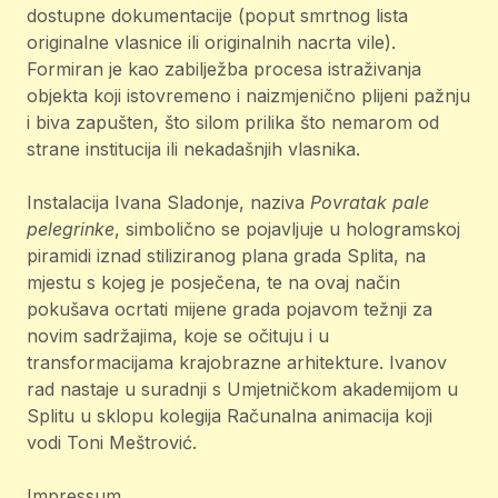
dostupne dokumentacije (poput smrtnog lista
originalne vlasnice ili originalnih nacrta vile).
Formiran je kao zabilježba procesa istraživanja
objekta koji istovremeno i naizmjenično plijeni pažnju
i biva zapušten, što silom prilika što nemarom od
strane institucija ili nekadašnjih vlasnika.
Instalacija Ivana Sladonje, naziva
Povratak pale
pelegrinke
, simbolično se pojavljuje u hologramskoj
piramidi iznad stiliziranog plana grada Splita, na
mjestu s kojeg je posječena, te na ovaj način
pokušava ocrtati mijene grada pojavom težnji za
novim sadržajima, koje se očituju i u
transformacijama krajobrazne arhitekture. Ivanov
rad nastaje u suradnji s Umjetničkom akademijom u
Splitu u sklopu kolegija Računalna animacija koji
vodi Toni Meštrović.
Impressum