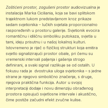
Zaštićeni prostor, zagušeni prostor
audiovizualna je
instalacija Marka Ciciliania, koja se bavi splitskom
trajektnom lukom predstavljenom kroz prikaze
sedam svjetionika – lučkih svjetala proporcionalno
raspoređenih u prostoru galerije. Svjetionik evocira
romantičnu i idiličnu simboliku putokaza, svjetla u
tami, ideju prisutnu i u našoj lokalnoj kulturi.
Istovremeno je riječ o fizičkoj strukturi koja emitira
svjetlo signalizirajući prostor obale, pri čemu su
vremenski intervali paljenja i gašenja strogo
definirani, a svaki signal razlikuje se od ostalih. U
fokusu rada je dvostruka uloga svjetionika – s jedne
strane je njegovo simbolično značenje, s druge,
njegova praktična funkcija. Autor u svojoj
interpretaciji dodaje i novu dimenziju obrađenog
prostora opisujući svjetlosne intervale i akustično,
čime postiže začudni efekt zvučne kulise.