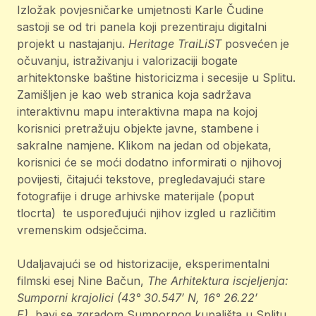
Izložak povjesničarke umjetnosti Karle Čudine
sastoji se od tri panela koji prezentiraju digitalni
projekt u nastajanju.
Heritage TraiLiST
posvećen je
očuvanju, istraživanju i valorizaciji bogate
arhitektonske baštine historicizma i secesije u Splitu.
Zamišljen je kao web stranica koja sadržava
interaktivnu mapu interaktivna mapa na kojoj
korisnici pretražuju objekte javne, stambene i
sakralne namjene. Klikom na jedan od objekata,
korisnici će se moći dodatno informirati o njihovoj
povijesti, čitajući tekstove, pregledavajući stare
fotografije i druge arhivske materijale (poput
tlocrta) te uspoređujući njihov izgled u različitim
vremenskim odsječcima.
Udaljavajući se od historizacije, eksperimentalni
filmski esej Nine Bačun,
The Arhitektura iscjeljenja:
Sumporni krajolici (43° 30.547′ N, 16° 26.22′
E)
bavi se zgradom Sumpornog kupališta u Splitu,