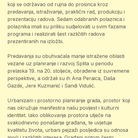
koji se održavao od rujna do prosinca kroz
predavanja, istraživanje, praktični rad, produkciju i
prezentaciju radova. Sedam odabranih polaznica i
polaznika imali su priliku sudjelovati u svim fazama
programa i realizirati šest različitih radova
prezentiranih na izložbi.
Predavanja su obuhvaćala manje istražene oblasti
vezane uz planiranje i razvoj Splita u periodu
prelaska 19. na 20. stoljeće, obrađene iz suvremene
perspektive, a održali su ih Ana Peraica, Daša
Gazde, Jere Kuzmanić i Sandi Vidulić.
Urbanizam i prostorno planiranje grada, prostor koji
nas okružuje manifestira našu povijest i kulturni
identitet. Iako oblikovanje prostora utječe na
svakodnevno ponašanje građana, te uvjetuje
kvalitetu života, urbani pejzaži posljedica su odnosa
moći i različitih interesa. Građani pritom često