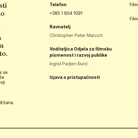
sti
Telefon
Fil
ao
+385 1 604 1091
Fil
Ravnatelj
e
Christopher Peter Marcich
a
ja
Voditeljica Odjela za filmsku
to.
pismenost i razvoj publike
Ingrid Padjen Đurić
i se
že
Izjava o pristupačnosti
oji
držana.