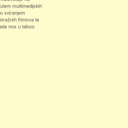
utem multimedijskih
vio sviranjem
tražnih filmova te
bada nos u taboo