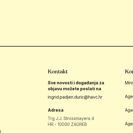
Kontakt
Kor
Sve novosti i događanja za
Mini
objavu možete poslati na
Age
ingrid.padjen.duric@havc.hr
Adresa
Age
Trg J.J. Strossmayera 4
Age
HR - 10000 ZAGREB
h