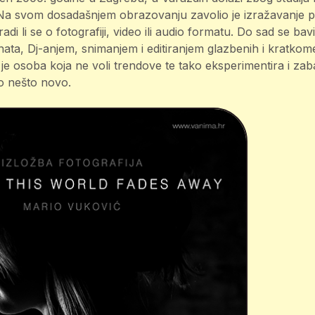
. Na svom dosadašnjem obrazovanju zavolio je izražavanje p
adi li se o fotografiji, video ili audio formatu. Do sad se ba
ata, Dj-anjem, snimanjem i editiranjem glazbenih i kratkome
 je osoba koja ne voli trendove te tako eksperimentira i za
o nešto novo.