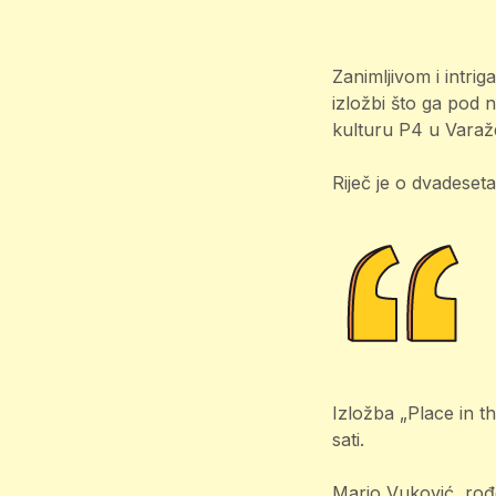
Zanimljivom i intr
izložbi što ga pod
kulturu P4 u Varaž
Riječ je o dvadeset
Izložba „Place in t
sati.
Mario Vuković, rođe