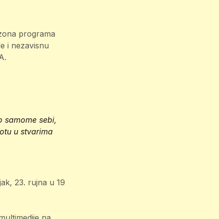
sezona programa
e i nezavisnu
A.
 o samome sebi,
potu u stvarima
ak, 23. rujna u 19
multimedije na