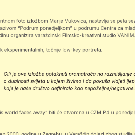
igantnom foto izložbom Marija Vukovića, nastavlja se peta 
 nazivom “Podrum ponedjeljkom” u podrumu Centra za mlad
dinu organizira varaždinski Filmsko-kreativni studio VANIM
ak eksperimentalnih, točnije low-key portreta.
Cili je ove izložbe potaknuti promatrača na razmišljanje
o dualnosti svijeta u kojem živimo i da pokuša vidjeti lje
koje je naše društvo definiralo kao nepoželjne/negativne.
his world fades away“ biti će otvorena u CZM P4 u ponedjelj
n 2000. godine u Zagrebu, u Varaždin dolazi zbog studija 