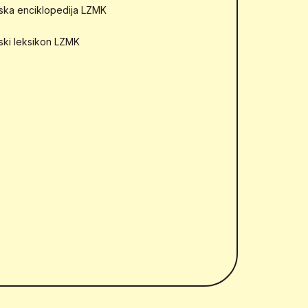
mska enciklopedija LZMK
mski leksikon LZMK