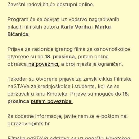
Završni radovi bit će dostupni online.
Program će se odvijati uz vodstvo nagrađivanih
mladih filmskih autora
Karla Voriha
i
Marka
Bičanića
.
Prijave za radionice igranog filma za osnovnoškolce
otvorene su do
18. prosinca
, putem online
obrasca
na poveznici
, a broj mjesta je ograničen.
Također su otvorene prijave za zimski ciklus Filmske
naSTAVe za srednjoškolce i studente, koji će se
održavati u kinu Kinoteka. Prijave su moguće do
18.
prosinca
putem poveznice.
Za dodatne informacije, javite nam se e-poštom na:
obrazovni@hfs.hr
Filmska naSTAVa održava se uz podršku Hrvatskog