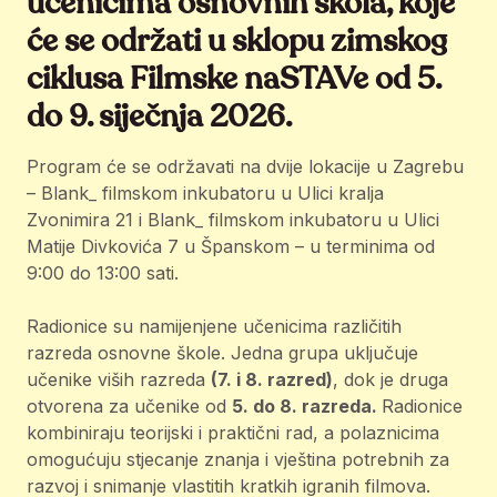
učenicima osnovnih škola, koje
će se održati u sklopu zimskog
ciklusa Filmske naSTAVe od 5.
do 9. siječnja 2026.
Program će se održavati na dvije lokacije u Zagrebu
– Blank_ filmskom inkubatoru u Ulici kralja
Zvonimira 21 i Blank_ filmskom inkubatoru u Ulici
Matije Divkovića 7 u Španskom – u terminima od
9:00 do 13:00 sati.
Radionice su namijenjene učenicima različitih
razreda osnovne škole. Jedna grupa uključuje
učenike viših razreda
(7. i 8. razred)
, dok je druga
otvorena za učenike od
5. do 8. razreda.
Radionice
kombiniraju teorijski i praktični rad, a polaznicima
omogućuju stjecanje znanja i vještina potrebnih za
razvoj i snimanje vlastitih kratkih igranih filmova.