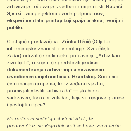
arhiviranja i očuvanja izvedbenih umjetnosti,
Bacači
Sjenki
ovim projektom uvode potpuno
nov,
eksperimentalni pristup koji spaja praksu, teoriju i
publiku
Gostujuća predavačica:
Zrinka Džoić
(Odjel za
informacijske znanosti i tehnologije, Sveučilište
Zadar) održat će radioničko predavanje „Arhiv kao
živo tijelo“, u kojem će predstaviti
prakse
dokumentiranja i arhiviranja u nezavisnim
izvedbenim umjetnostima u Hrvatskoj.
Sudionici
će u manjim grupama, kroz vođenu vježbu,
promišljati vlastiti „arhiv rada“ — što bi on
sadržavao, kako bi izgledao, koje su njegove granice
i postoji li uopće?
Na radionici sudjeluju studenti ALU , te
predavačice stručnjakinje koji se bave izvedbenim