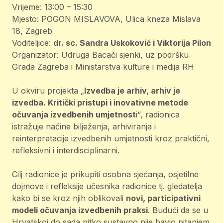
Vrijeme: 13:00 – 15:30
Mjesto: POGON MISLAVOVA, Ulica kneza Mislava
18, Zagreb
Voditeljice:
dr. sc. Sandra Uskoković i Viktorija Pilon
Organizator: Udruga Bacači sjenki, uz podršku
Grada Zagreba i Ministarstva kulture i medija RH
U okviru projekta „
Izvedba je arhiv, arhiv je
izvedba. Kritički pristupi i inovativne metode
očuvanja izvedbenih umjetnost
i“, radionica
istražuje načine bilježenja, arhiviranja i
reinterpretacije izvedbenih umjetnosti kroz praktični,
refleksivni i interdisciplinarni.
Cilj radionice je prikupiti osobna sjećanja, osjetilne
dojmove i refleksije učesnika radionice tj. gledatelja
kako bi se kroz njih oblikovali
novi, participativni
modeli očuvanja izvedbenih praksi
. Budući da se u
Hrvatskoj do sada nitko sustavno nije bavio pitanjem