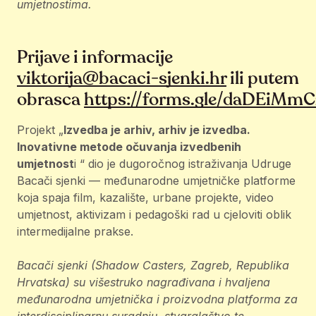
umjetnostima.
Prijave i informacije
viktorija@bacaci-sjenki.hr
ili putem
obrasca
https://forms.gle/daDEiMm
Projekt „
Izvedba je arhiv, arhiv je izvedba.
Inovativne metode očuvanja izvedbenih
umjetnost
i “ dio je dugoročnog istraživanja Udruge
Bacači sjenki — međunarodne umjetničke platforme
koja spaja film, kazalište, urbane projekte, video
umjetnost, aktivizam i pedagoški rad u cjeloviti oblik
intermedijalne prakse.
Bacači sjenki (Shadow Casters, Zagreb, Republika
Hrvatska) su višestruko nagrađivana i hvaljena
međunarodna umjetnička i proizvodna platforma za