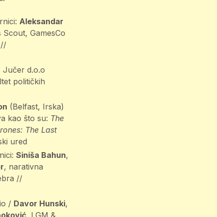
rnici:
Aleksandar
s Scout, GamesCo
//
, Jučer d.o.o
tet političkih
on
(Belfast, Irska)
va kao što su:
The
rones: The Last
ski ured
nici:
Siniša Bahun
,
r
, narativna
ebra //
io /
Davor Hunski
,
hoković
, LGM &