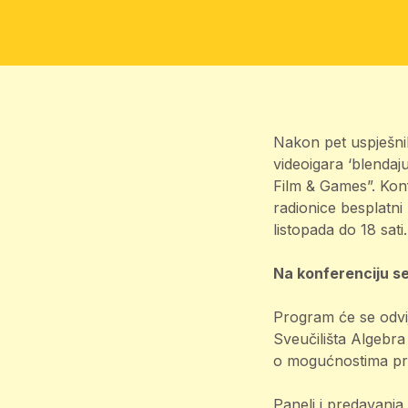
Nakon pet uspješnih
videoigara ‘blendaj
Film & Games”. Konf
radionice besplatni
listopada do 18 sati
Na konferenciju se
Program će se odvij
Sveučilišta Algebra 
o mogućnostima pron
Paneli i predavanja 