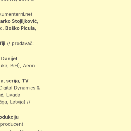
kumentarni.net
arko Stojiljković
,
sc.
Boško Picula
,
iji
// predavač:
:
Danijel
uka, BiH), Aeon
a, serija, TV
 Digital Dynamics &
ić
, Livada
iga, Latvija) //
odukciju
i producent