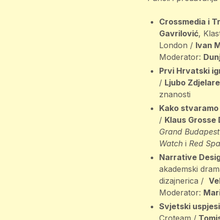
Crossmedia i Tra
Gavrilović
, Kla
London /
Ivan 
Moderator:
Dunj
Prvi Hrvatski ig
/
Ljubo Zdjelare
znanosti
Kako stvaramo s
/
Klaus Grosse
Grand Budapest
Watch
i
Red Spa
Narrative Desig
akademski dram
dizajnerica /
Ve
Moderator:
Mari
Svjetski uspjes
Croteam /
Tomis