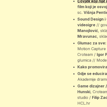
Čovjek koji nije
film koji je os
sc.
Višnja Pent
Sound Design i G
videoigre
// gov
Manojlović
, skl
Mravunac
, skla
Glumac za sve
Motion Capture
Croteam /
Igor 
glumica // Mode
Kako promovirat
Gdje se educirat
Akademije drams
Game dizajner / 
Hunski
, Crotea
studio /
Filip Za
HCL.hr