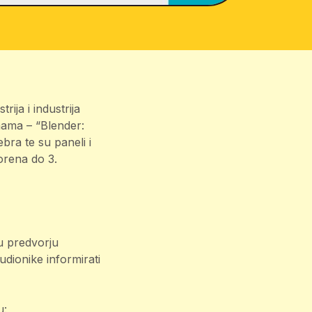
ija i industrija
mama – “Blender:
bra te su paneli i
vorena do 3.
 u predvorju
udionike informirati
su: