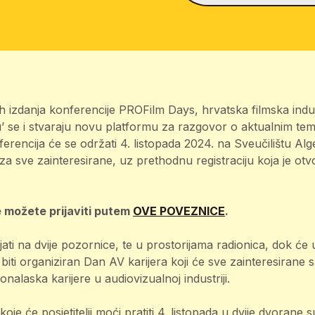
 izdanja konferencije PROFilm Days, hrvatska filmska industr
u’ se i stvaraju novu platformu za razgovor o aktualnim te
erencija će se održati 4. listopada 2024. na Sveučilištu Alge
 za sve zainteresirane, uz prethodnu registraciju koja je ot
.
 možete prijaviti putem
OVE POVEZNICE
.
ati na dvije pozornice, te u prostorijama radionica, dok će
biti organiziran Dan AV karijera koji će sve zainteresirane s
alaska karijere u audiovizualnoj industriji.
koje će posjetitelji moći pratiti 4. listopada u dvije dvorane 