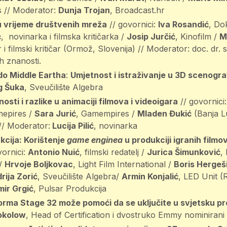
 // Moderator:
Dunja Trojan
, Broadcast.hr
 u vrijeme društvenih mreža
// govornici:
Iva Rosandić
, Do
ć
, novinarka i filmska kritičarka /
Josip Jurčić
, Kinofilm /
M
i filmski kritičar (Ormož, Slovenija) // Moderator: doc. dr. 
ih znanosti.
o Middle Eartha
:
Umjetnost i istraživanje u 3D scenograf
g Šuka
, Sveučilište Algebra
nosti i razlike u animaciji filmova i videoigara
// govornici
mepires /
Sara Jurić
, Gamempires /
Mladen Đukić
(Banja L
// Moderator:
Lucija Pilić
, novinarka
kcija: Korištenje
game enginea
u produkciji igranih filmov
vornici:
Antonio Nuić
, filmski redatelj /
Jurica Šimunković
,
 /
Hrvoje Boljkovac
, Light Film International /
Boris Hergeš
rija Zorić
, Sveučilište Algebra/
Armin Konjalić
, LED Unit (R
mir Grgić
, Pulsar Produkcija
rma Stage 32 može pomoći da se uključite u svjetsku pr
okolow
, Head of Certification i dvostruko Emmy nominiran