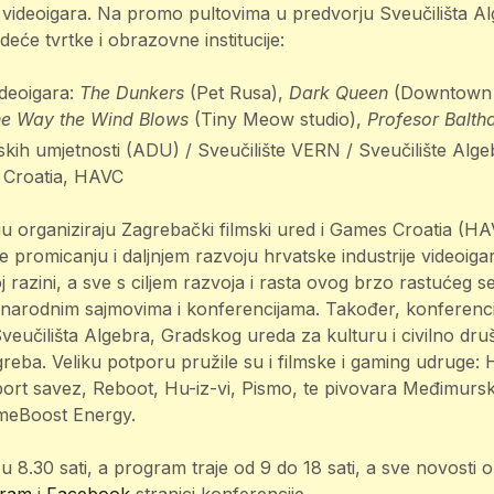
li videoigara. Na promo pultovima u predvorju Sveučilišta Al
eće tvrtke i obrazovne institucije:
ideoigara:
The Dunkers
(Pet Rusa),
Dark Queen
(Downtown
he Way the Wind Blows
(Tiny Meow studio),
Profesor Balth
kih umjetnosti (ADU) / Sveučilište VERN / Sveučilište Alge
Croatia, HAVC
u organiziraju Zagrebački filmski ured i Games Croatia (H
je promicanju i daljnjem razvoju hrvatske industrije videoiga
j razini, a sve s ciljem razvoja i rasta ovog brzo rastućeg 
arodnim sajmovima i konferencijama. Također, konferenci
eučilišta Algebra, Gradskog ureda za kulturu i civilno druš
greba. Veliku potporu pružile su i filmske i gaming udruge
rt savez, Reboot, Hu-iz-vi, Pismo, te pivovara Međimurski
GameBoost Energy.
 u 8.30 sati, a program traje od 9 do 18 sati, a sve novosti