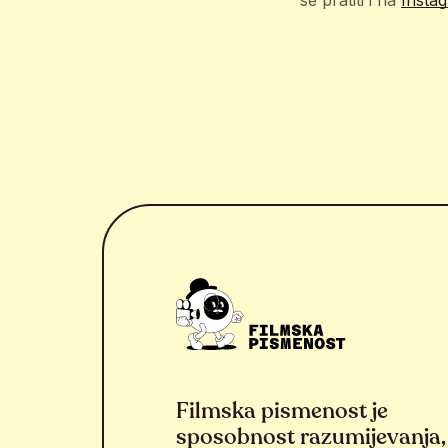
se pratiti i na
Insta
Filmska pismenost je
sposobnost razumijevanja,