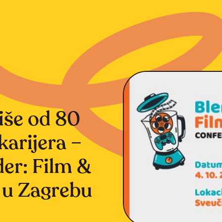
više od 80
karijera –
der: Film &
 u Zagrebu