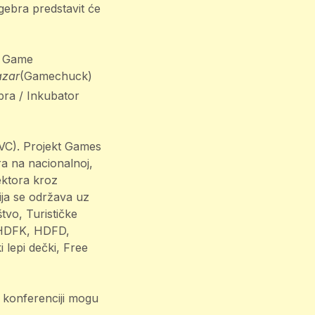
gebra predstavit će
 Game
azar
(Gamechuck)
bra / Inkubator
AVC). Projekt Games
ra na nacionalnoj,
sektora kroz
ja se održava uz
tvo, Turističke
: HDFK, HDFD,
 lepi dečki, Free
 o konferenciji mogu