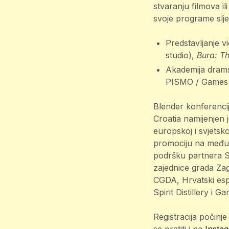
stvaranju filmova i
svoje programe sljed
Predstavljanje v
studio),
Bura: T
Akademija drams
PISMO / Games 
Blender konferencij
Croatia namijenjen 
europskoj i svjetsko
promociju na međun
podršku partnera Sv
zajednice grada Za
CGDA, Hrvatski espo
Spirit Distillery i 
Registracija počinje