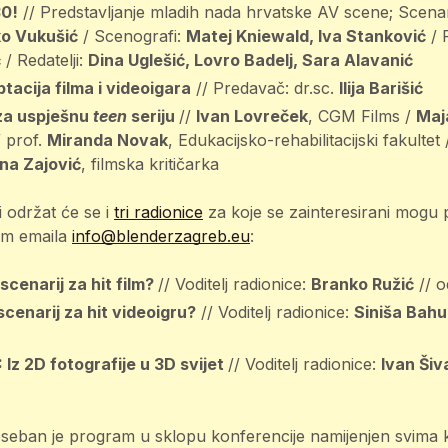
30!
// Predstavljanje mladih nada hrvatske AV scene; Scenar
rko Vukušić
/ Scenografi:
Matej Kniewald, Iva Stanković
/ 
ć
/ Redatelji:
Dina Uglešić, Lovro Badelj, Sara Alavanić
acija filma i videoigara
// Predavač: dr.sc.
Ilija Barišić
za uspješnu
teen
seriju
//
Ivan Lovreček
, CGM Films /
Maj
/ prof.
Miranda Novak
, Edukacijsko-rehabilitacijski fakultet 
na Zajović
, filmska kritičarka
 održat će se i
tri radionice
za koje se zainteresirani mogu pr
tem emaila
info@blenderzagreb.eu
:
 scenarij za hit film?
// Voditelj radionice:
Branko Ružić
// o
scenarij za hit videoigru?
// Voditelj radionice:
Siniša Bah
Iz 2D fotografije u 3D svijet
// Voditelj radionice:
Ivan Šiv
eban je program u sklopu konferencije namijenjen svima ko