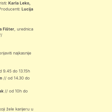
isti:
Karla Leko,
Producenti:
Lucija
a Fišter
, urednica
//
ijaviti najkasnije
d 9.45 do 13.15h
un
// od 14.30 do
ak
// od 10h do
ji žele karijeru u