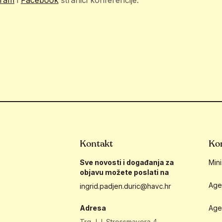
gram
i
Facebook
stranici konferencije.
Kontakt
Kor
Sve novosti i događanja za
Mini
objavu možete poslati na
Age
ingrid.padjen.duric@havc.hr
Adresa
Age
Trg J.J. Strossmayera 4