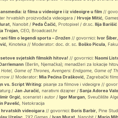
nsmedia: iz filma u videoigre i iz videoigre u film
// govo
ster hrvatskih proizvođača videoigara /
Hrvoje Mitić
, Game
Murat
, Nanobit /
Peđa Čačić
, Protopixel / dr.sc.
Ilija Barišić
a Trojan
, CEO, Broadcast.hr
rani film o legendi sporta –
Dražen
// govornici:
Ivor Šiber
vić
, Kinoteka // Moderator: doc. dr. sc.
Boško Picula
, Fakul
etove svjetskih filmskih hitova!
// govornici:
Naomi List
 Darrlemann
(Berlin, Njemačka); menadžeri za lokacije hito
 Hotel, Game of Thrones, Avengers: Endgame, Game of Th
rrow
// Moderator:
Mia Pećina Drašković
, Zagrebački film
n vs. Script Writing
: pisanje za filmove i videoigre // govor
aturg /
Jan Juračić
, narativni dizajner /
Sanja Adorea Valo
limir Grgić
, scenarist i autor /
Igor Margan
, Sveučilište Alg
n Pavelić
, Netokracija
i hrvatskih videoigara
// govornici:
Boris Barbir
, Pine Stud
lav Uzelac
, 2X2 Games /
Ivan Murat
, Nanobit /
Mario Mi