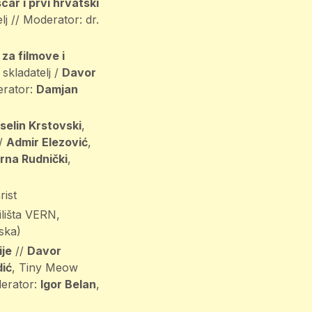
ar i prvi hrvatski
elj // Moderator: dr.
 za filmove i
, skladatelj /
Davor
derator:
Damjan
selin Krstovski
,
 /
Admir Elezović
,
rna Rudnički
,
rist
ilišta VERN,
ska)
ije
//
Davor
ić
, Tiny Meow
derator:
Igor Belan
,