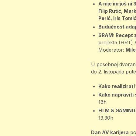
A nije im još ni 
Filip Rutić, Ma
Perić, Iris Tomi
Budućnost adapt
SRAM: Recept 
projekta (HRT) 
Moderator:
Mile
U posebnoj dvorani
do 2. listopada pu
Kako realizirati
Kako napraviti 
18h
FILM & GAMING: 
13.30h
Dan AV karijera
pos