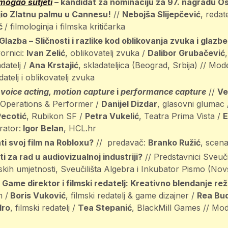
 mogao šutjeti
– kandidat za nominaciju za 97. nagradu Osc
vojio Zlatnu palmu u Cannesu!
//
Nebojša Slijepčević
, redat
ić
/ filmologinja i filmska kritičarka
lazba – Sličnosti i razlike kod oblikovanja zvuka i glazbe
ornici:
Ivan Zelić
, oblikovatelj zvuka /
Dalibor Grubačević
adatelj /
Ana Krstajić
, skladateljica (Beograd, Srbija) // Mo
datelj i oblikovatelj zvuka
:
voice acting, motion capture
i
performance capture
//
Ve
 Operations & Performer /
Danijel Dizdar
, glasovni glumac
Pecotić
, Rubikon SF /
Petra Vukelić
, Teatra Prima Vista /
E
rator:
Igor Belan
, HCL.hr
i svoj film na Robloxu?
// predavač:
Branko Ružić
, scena
i za rad u audiovizualnoj industriji?
// Predstavnici Sveuč
kih umjetnosti, Sveučilišta Algebra i Inkubator Pismo (Nov
Game direktor i filmski redatelj: Kreativno blendanje rež
m /
Boris Vuković
, filmski redatelj & game dizajner /
Rea Bud
dro
, filmski redatelj /
Tea Stepanić
, BlackMill Games // Mo