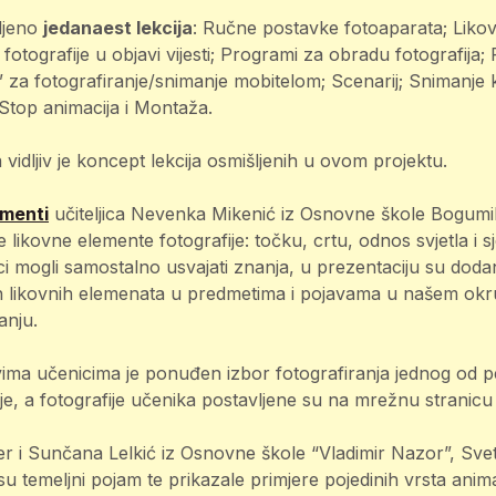
šljeno
jedanaest lekcija
: Ručne postavke fotoaparata; Likov
 fotografije u objavi vijesti; Programi za obradu fotografija;
vi” za fotografiranje/snimanje mobitelom; Scenarij; Snimanj
 Stop animacija i Montaža.
a vidljiv je koncept lekcija osmišljenih u ovom projektu.
ementi
učiteljica Nevenka Mikenić iz Osnovne škole Bogumi
 likovne elemente fotografije: točku, crtu, odnos svjetla i sj
i mogli samostalno usvajati znanja, u prezentaciju su dodani 
h likovnih elemenata u predmetima i pojavama u našem okruž
anju.
ima učenicima je ponuđen izbor fotografiranja jednog od pe
je, a fotografije učenika postavljene su na mrežnu stranicu 
er i Sunčana Lelkić iz Osnovne škole “Vladimir Nazor”, Sveti I
su temeljni pojam te prikazale primjere pojedinih vrsta anima