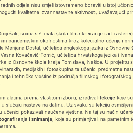
zrednih odjela nisu smjeli istovremeno boraviti u istoj učionici,
mogućiti kvalitetne izvannastavne aktivnosti, uvažavajući p
iješak, snima se!: mala škola filma kreiran je radi rastereće
im pandemijskim okolnostima kroz kolegijalno učenje i pri
e Marijana Dostal, učiteljica engleskoga jezika iz Osnovne
Vesna Kovačević-Tomić, učiteljica hrvatskoga jezika i Ivana
rka iz Osnovne škole kralja Tomislava, Našice. U projektu s
novinarskih, medijskih i fotoskupina te učenici predmetne nast
anja i tehničke vještine iz područja filmskog i fotografskog 
.
alnim alatima prema vlastitom izboru, izrađivali
lekcije
koje su
 u slučaju nastave na daljinu. Uz svaku su lekciju osmišljeni
 učenici pokazivali naučene vještine. Na taj su način učen
tografiranja i snimanja
, koje su primjenjivali na pametnim 
merama.