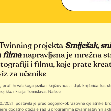
eTwinning projekta
Smiješak, sni
 filma
napravljena je mrežna str
otografiji i filmu, koje prate krea
viz za učenike
i,
prof. hrvatskoga jezika i književnosti i dipl. knjižničarka, 
oj školi kralja Tomislava, Našice
./2021. postavila je pred odgojno-obrazovne djelatnike bro
jere dodatno otežale rad u programima izvannastavnih akti