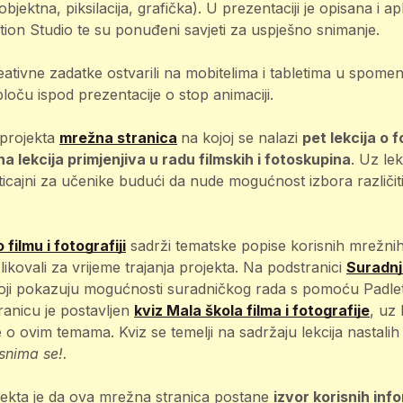
objektna, piksilacija, grafička). U prezentaciji je opisana i ap
tion Studio te su ponuđeni savjeti za uspješno snimanje.
ativne zadatke ostvarili na mobitelima i tabletima u spomenut
ploču ispod prezentacije o stop animaciji.
 projekta
mrežna stranica
na kojoj se nalazi
pet lekcija o f
dna lekcija primjenjiva u radu filmskih i fotoskupina
. Uz lek
oticajni za učenike budući da nude mogućnost izbora različi
o filmu i fotografiji
sadrži tematske popise korisnih mrežnih
oblikovali za vrijeme trajanja projekta. Na podstranici
Suradnj
oji pokazuju mogućnosti suradničkog rada s pomoću Padlet p
anicu je postavljen
kviz Mala škola filma i fotografije
, uz
e o ovim temama. Kviz se temelji na sadržaju lekcija nastalih
snima se!.
rojekta je da ova mrežna stranica postane
izvor korisnih info