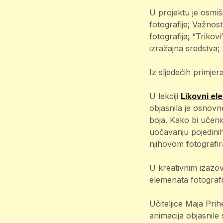
U projektu je osmi
fotografije; Važnost
fotografija; “Triko
izražajna sredstva;
Iz sljedećih primjer
U lekciji
Likovni el
objasnila je osnovne
boja. Kako bi učenic
uočavanju pojedini
njihovom fotografir
U kreativnim izazov
elemenata fotografi
Učiteljice Maja Prih
animacija objasnile 