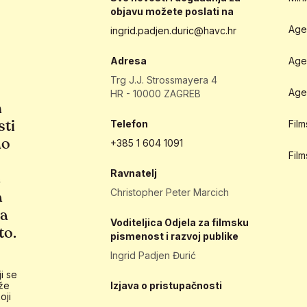
objavu možete poslati na
Age
ingrid.padjen.duric@havc.hr
Adresa
Age
Trg J.J. Strossmayera 4
Age
HR - 10000 ZAGREB
h
sti
Telefon
Fil
ao
+385 1 604 1091
Fil
Ravnatelj
e
Christopher Peter Marcich
a
ja
Voditeljica Odjela za filmsku
to.
pismenost i razvoj publike
Ingrid Padjen Đurić
i se
že
Izjava o pristupačnosti
oji