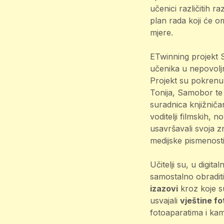
učenici različitih ra
plan rada koji će o
mjere.
ETwinning projekt Sm
učenika u nepovoljn
Projekt su pokrenul
Tonija, Samobor te 
suradnica knjižniča
voditelji filmskih, 
usavršavali svoja zn
medijske pismenosti
Učitelji su, u digit
samostalno obraditi
izazovi
kroz koje su
usvajali
vještine fo
fotoaparatima i ka