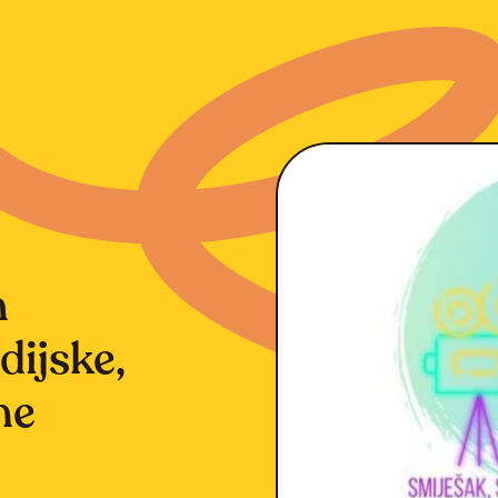
m
dijske,
ne