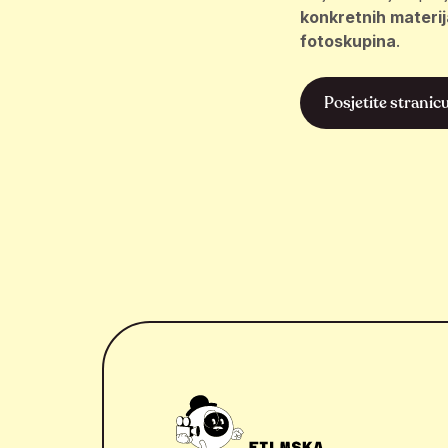
konkretnih materija
fotoskupina
.
Posjetite strani