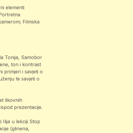
ni elementi
 Portretna
e kamerom; Filmska
la Tonija, Samobor
ene, ton i kontrast
primjeri i savjeti o
enju te savjeti o
t likovnih
ispod prezentacije.
lija u lekciji Stop
cije (glinena,