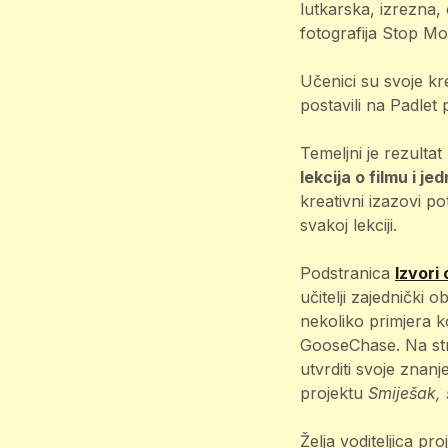
lutkarska, izrezna, 
fotografija Stop Mo
Učenici su svoje kre
postavili na Padlet 
Temeljni je rezultat
lekcija o filmu i je
kreativni izazovi p
svakoj lekciji.
Podstranica
Izvori 
učitelji zajednički 
nekoliko primjera k
GooseChase. Na str
utvrditi svoje znanj
projektu
Smiješak, 
Želja voditeljica p