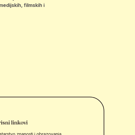
edijskih, filmskih i
isni linkovi
starstvo znanosti i obrazovanja