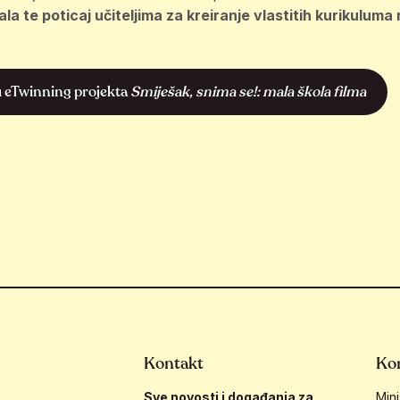
la te poticaj učiteljima za kreiranje vlastitih kurikuluma m
cu eTwinning projekta
Smiješak, snima se!: mala škola filma
Kontakt
Kor
Sve novosti i događanja za
Mini