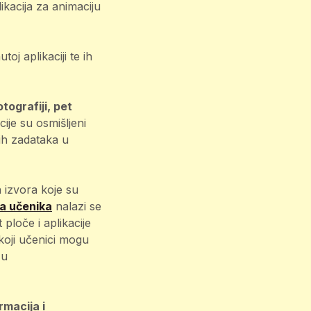
likacija za animaciju
oj aplikaciji te ih
otografiji, pet
cije su osmišljeni
tih zadataka u
 izvora koje su
a učenika
nalazi se
loče i aplikacije
 koji učenici mogu
 u
rmacija i