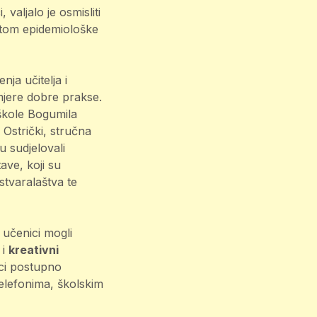
 valjalo je osmisliti
ritom epidemiološke
nja učitelja i
mjere dobre prakse.
 škole Bogumila
 Ostrički, stručna
u sudjelovali
ave, koji su
stvaralaštva te
 učenici mogli
 i
kreativni
ici postupno
telefonima, školskim