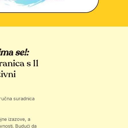
ma se!:
anica s 11
tivni
stručna suradnica
jne izazove, a
vnosti. Budući da