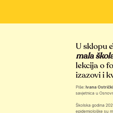
U sklopu 
mala škola
lekcija o f
izazovi i k
Piše:
Ivana Ostričk
savjetnica u Osnovn
Školska godina 2020
epidemiološke su m