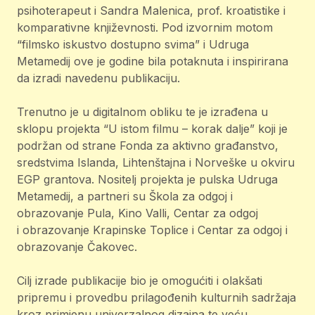
psihoterapeut i Sandra Malenica, prof. kroatistike i
komparativne književnosti. Pod izvornim motom
“filmsko iskustvo dostupno svima” i Udruga
Metamedij ove je godine bila potaknuta i inspirirana
da izradi navedenu publikaciju.
Trenutno je u digitalnom obliku te je izrađena u
sklopu projekta “U istom filmu – korak dalje” koji je
podržan od strane Fonda za aktivno građanstvo,
sredstvima Islanda, Lihtenštajna i Norveške u okviru
EGP grantova. Nositelj projekta je pulska Udruga
Metamedij, a partneri su Škola za odgoj i
obrazovanje Pula, Kino Valli, Centar za odgoj
i obrazovanje Krapinske Toplice i Centar za odgoj i
obrazovanje Čakovec.
Cilj izrade publikacije bio je omogućiti i olakšati
pripremu i provedbu prilagođenih kulturnih sadržaja
kroz primjenu univerzalnog dizajna te veću