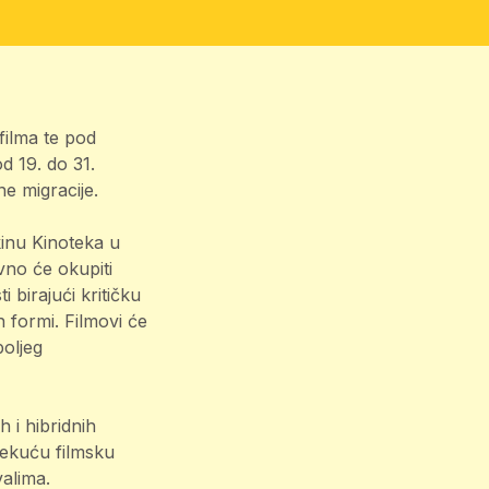
filma te pod
d 19. do 31.
ne migracije.
kinu Kinoteka u
vno će okupiti
 birajući kritičku
h formi. Filmovi će
boljeg
 i hibridnih
 tekuću filmsku
valima.