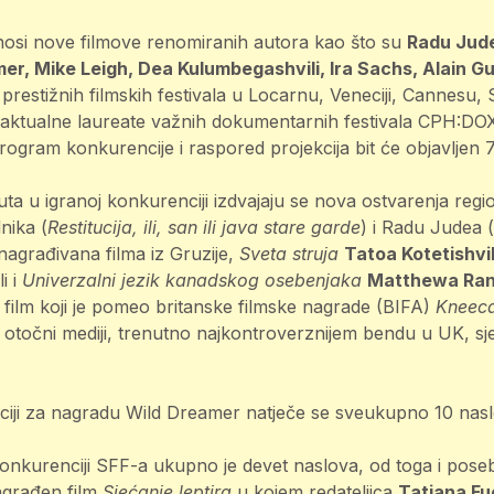
osi nove filmove renomiranih autora kao što su
Radu Jude,
r, Mike Leigh, Dea Kulumbegashvili, Ira Sachs, Alain Gu
 prestižnih filmskih festivala u Locarnu, Veneciji, Cannesu
 aktualne laureate važnih dokumentarnih festivala CPH:DOX,
ogram konkurencije i raspored projekcija bit će objavljen 7.
a u igranoj konkurenciji izdvajaju se nova ostvarenja regio
nika (
Restitucija, ili, san ili java stare garde
) i Radu Judea (
nagrađivana filma iz Gruzije,
Sveta struja
Tatoa Kotetishvil
li i
Univerzalni jezik kanadskog osebenjaka
Matthewa Ran
 film koji je pomeo britanske filmske nagrade (BIFA)
Kneec
u otočni mediji, trenutno najkontroverznijem bendu u UK, s
ciji za nagradu Wild Dreamer natječe se sveukupno 10 nasl
nkurenciji SFF-a ukupno je devet naslova, od toga i pose
agrađen film
Sjećanje leptira
u kojem redateljica
Tatiana Fu