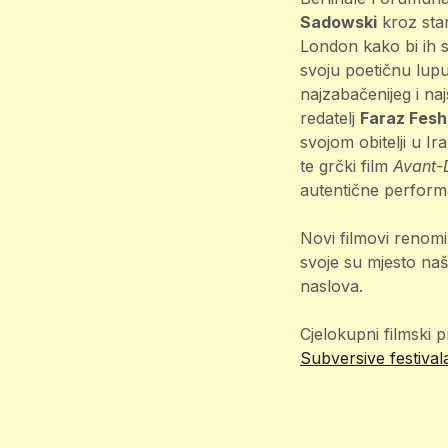
Sadowski
kroz star
London kako bi ih se
svoju poetičnu lup
najzabačenijeg i na
redatelj
Faraz Fesh
svojom obitelji u Ir
te grčki film
Avant-
autentične perform
Novi filmovi renom
svoje su mjesto na
naslova.
Cjelokupni filmski 
Subversive festival