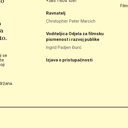
ao
+385 1 604 1091
Fil
Ravnatelj
e
Christopher Peter Marcich
a
ja
Voditeljica Odjela za filmsku
to.
pismenost i razvoj publike
Ingrid Padjen Đurić
i se
že
Izjava o pristupačnosti
oji
držana.