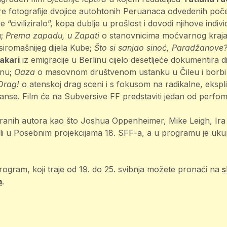
e fotografije dvojice autohtonih Peruanaca odvedenih poče
 “civiliziralo”, kopa dublje u prošlost i dovodi njihove indiv
u;
Prema zapadu, u Zapati
o stanovnicima močvarnog kraja
jsiromašnijeg dijela Kube;
Što si sanjao sinoć, Paradžanove
akari
iz emigracije u Berlinu cijelo desetljeće dokumentira d
anu;
Oaza
o masovnom društvenom ustanku u Čileu i borbi
Drag!
o atenskoj drag sceni i s fokusom na radikalne, eksplic
anse. Film će na Subversive FF predstaviti jedan od perfo
iranih autora kao što Joshua Oppenheimer, Mike Leigh, Ir
šli u Posebnim projekcijama 18. SFF-a, a u programu je u
program, koji traje od 19. do 25. svibnja možete pronaći na
s
a
.