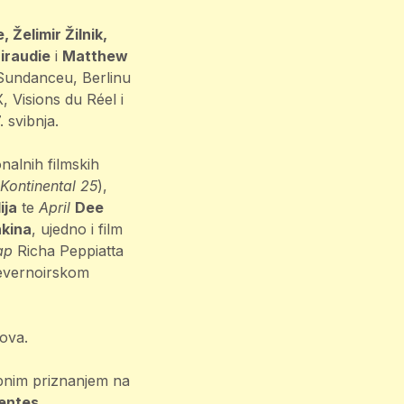
 Želimir Žilnik,
iraudie
i
Matthew
, Sundanceu, Berlinu
 Visions du Réel i
 svibnja.
nalnih filmskih
Kontinental 25
),
ija
te
April
Dee
kina
, ujedno i film
ap
Richa Peppiatta
jevernoirskom
ova.
bnim priznanjem na
entes