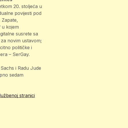
tkom 20. stoljeća u
idualne povijesti pod
 Zapate,
?
u kojem
igitalne susrete sa
 za novim ustavom;
itno političke i
mera – SerGay.
a Sachs i Radu Jude
kupno sedam
lužbenoj stranici