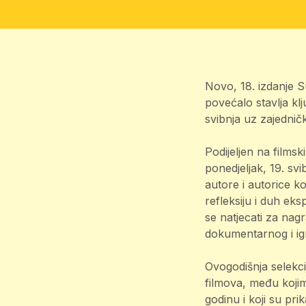
Novo, 18. izdanje Su
povećalo stavlja kl
svibnja uz zajednič
Podijeljen na filmsk
ponedjeljak, 19. sv
autore i autorice ko
refleksiju i duh ek
se natjecati za nag
dokumentarnog i ig
Ovogodišnja selekci
filmova, među kojima
godinu i koji su pri