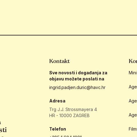
Kontakt
Kor
Sve novosti i događanja za
Mini
objavu možete poslati na
Age
ingrid.padjen.duric@havc.hr
Adresa
Age
Trg J.J. Strossmayera 4
Age
HR - 10000 ZAGREB
h
sti
Telefon
Fil