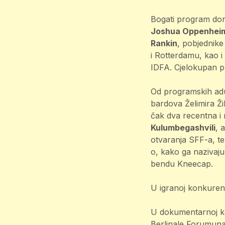
Bogati program don
Joshua Oppenheime
Rankin
, pobjednike
i Rotterdamu, kao i
IDFA. Cjelokupan pr
Od programskih adut
bardova Želimira Žil
čak dva recentna i 
Kulumbegashvili
, a
otvaranja SFF-a, te
o, kako ga nazivaj
bendu Kneecap.
U igranoj konkuren
U dokumentarnoj ko
Berlinale Forumun