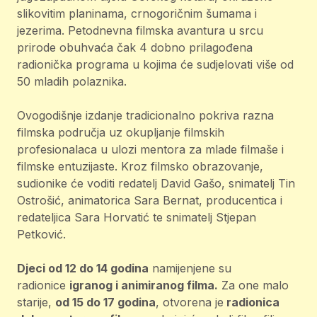
slikovitim planinama, crnogoričnim šumama i
jezerima. Petodnevna filmska avantura u srcu
prirode obuhvaća čak 4 dobno prilagođena
radionička programa u kojima će sudjelovati više od
50 mladih polaznika.
Ovogodišnje izdanje tradicionalno pokriva razna
filmska područja uz okupljanje filmskih
profesionalaca u ulozi mentora za mlade filmaše i
filmske entuzijaste. Kroz filmsko obrazovanje,
sudionike će voditi redatelj David Gašo, snimatelj Tin
Ostrošić, animatorica Sara Bernat, producentica i
redateljica Sara Horvatić te snimatelj Stjepan
Petković.
Djeci od 12 do 14 godina
namijenjene su
radionice
igranog i animiranog filma.
Za one malo
starije,
od 15 do 17 godina
, otvorena je
radionica