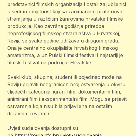
predstavnici filmskih organizacija i ostali zaljubljenici
u sedmu umjetnost koji sa zanimanjem prate nova
stremljenja u različitim žanrovima hrvatske filmske
produkcije. Kao završna godišnja priredba
neprofesijskog filmskog stvaralaštva u Hrvatskoj,
Revija se svake godine održava u drugom gradu.
Ona je centralno okupljalište hrvatskog filmskog
amaterizma, a uz Pulski filmski festival i najstariji je
filmski festival na području Hrvatske.
Svaki klub, skupina, student ili pojedinac može na
Reviju prijaviti neograničen broj ostvarenja u okviru
sljedećih kategorija: igrani film, dokumentarni film,
animirani film i eksperimentalni film. Mogu se prijaviti
ostvarenja koja nisu bila prijavljena na ostalim
državnim revijama.
Uvjeti sudjelovanja dostupni su
na
https://revija.hfs.hr/uvjeti-sudjelovanja