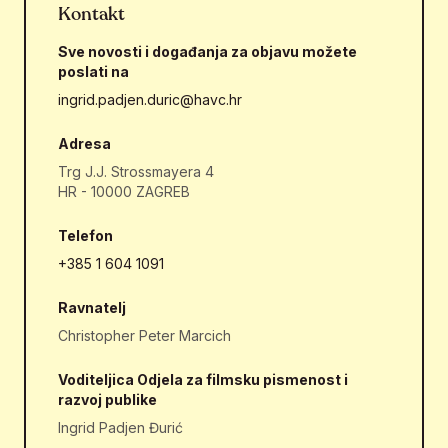
Kontakt
Sve novosti i događanja za objavu možete
poslati na
ingrid.padjen.duric@havc.hr
Adresa
Trg J.J. Strossmayera 4
HR - 10000 ZAGREB
Telefon
+385 1 604 1091
Ravnatelj
Christopher Peter Marcich
Voditeljica Odjela za filmsku pismenost i
razvoj publike
Ingrid Padjen Đurić