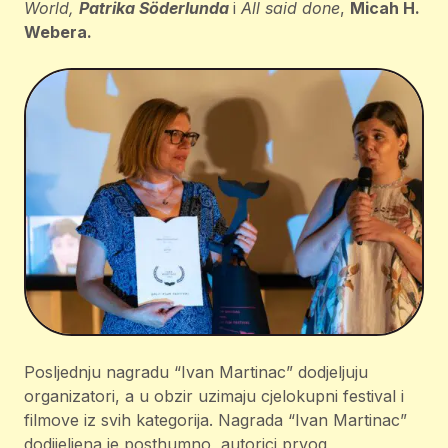
World,
Patrika Söderlunda
i
All said done
,
Micah H.
Webera.
Posljednju nagradu “Ivan Martinac” dodjeljuju
organizatori, a u obzir uzimaju cjelokupni festival i
filmove iz svih kategorija. Nagrada “Ivan Martinac”
dodijeljena je posthumno, autorici prvog