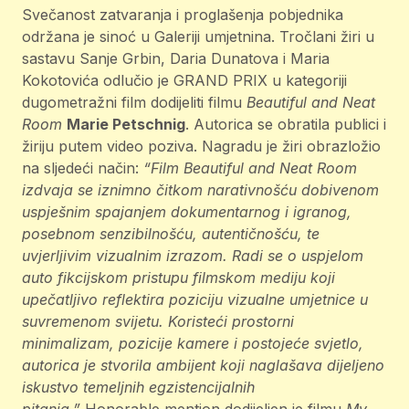
Svečanost zatvaranja i proglašenja pobjednika
održana je sinoć u Galeriji umjetnina. Tročlani žiri u
sastavu Sanje Grbin, Daria Dunatova i Maria
Kokotovića odlučio je GRAND PRIX u kategoriji
dugometražni film dodijeliti filmu
Beautiful and Neat
Room
Marie Petschnig
. Autorica se obratila publici i
žiriju putem video poziva. Nagradu je žiri obrazložio
na sljedeći način:
“Film Beautiful and Neat Room
izdvaja se iznimno čitkom narativnošću dobivenom
uspješnim spajanjem dokumentarnog i igranog,
posebnom senzibilnošću, autentičnošću, te
uvjerljivim vizualnim izrazom. Radi se o uspjelom
auto fikcijskom pristupu filmskom mediju koji
upečatljivo reflektira poziciju vizualne umjetnice u
suvremenom svijetu. Koristeći prostorni
minimalizam, pozicije kamere i postojeće svjetlo,
autorica je stvorila ambijent koji naglašava dijeljeno
iskustvo temeljnih egzistencijalnih