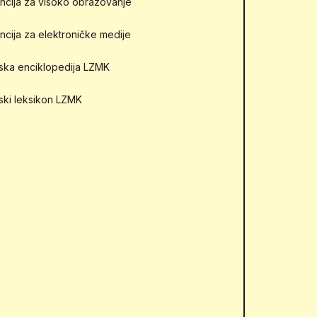
ncija za visoko obrazovanje
ncija za elektroničke medije
mska enciklopedija LZMK
mski leksikon LZMK