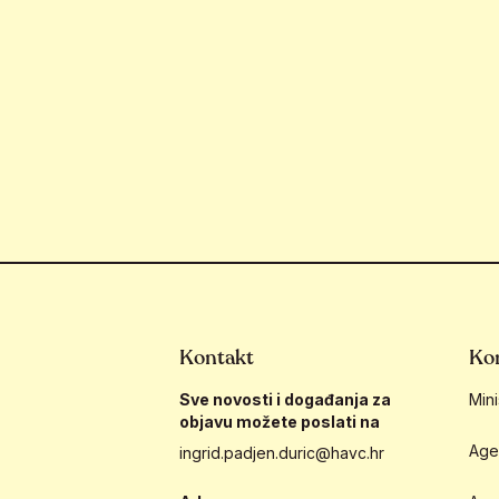
Kontakt
Kor
Sve novosti i događanja za
Mini
objavu možete poslati na
Age
ingrid.padjen.duric@havc.hr