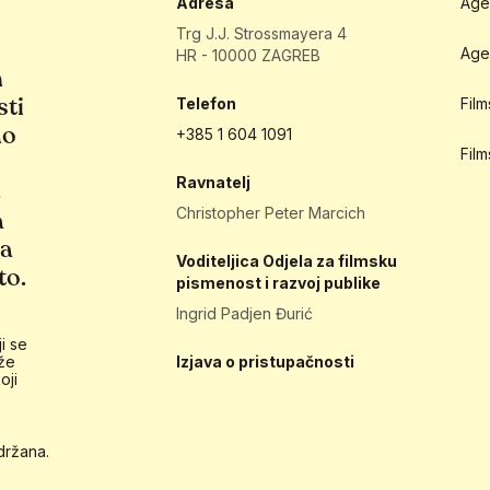
Adresa
Age
Trg J.J. Strossmayera 4
Age
HR - 10000 ZAGREB
h
sti
Telefon
Fil
ao
+385 1 604 1091
Fil
Ravnatelj
e
Christopher Peter Marcich
a
ja
Voditeljica Odjela za filmsku
to.
pismenost i razvoj publike
Ingrid Padjen Đurić
i se
že
Izjava o pristupačnosti
oji
držana.