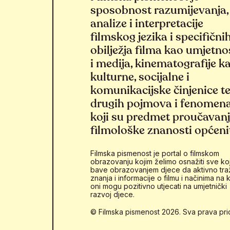
sposobnost razumijevanja,
analize i interpretacije
filmskog jezika i specifični
obilježja filma kao umjetno
i medija, kinematografije k
kulturne, socijalne i
komunikacijske činjenice t
drugih pojmova i fenomen
koji su predmet proučavan
filmološke znanosti općeni
Filmska pismenost je portal o filmskom
obrazovanju kojim želimo osnažiti sve koj
bave obrazovanjem djece da aktivno tra
znanja i informacije o filmu i načinima na k
oni mogu pozitivno utjecati na umjetnički
razvoj djece.
© Filmska pismenost 2026. Sva prava pri