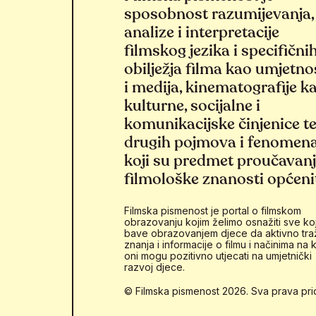
sposobnost razumijevanja,
analize i interpretacije
filmskog jezika i specifični
obilježja filma kao umjetno
i medija, kinematografije k
kulturne, socijalne i
komunikacijske činjenice t
drugih pojmova i fenomen
koji su predmet proučavan
filmološke znanosti općeni
Filmska pismenost je portal o filmskom
obrazovanju kojim želimo osnažiti sve koj
bave obrazovanjem djece da aktivno tra
znanja i informacije o filmu i načinima na k
oni mogu pozitivno utjecati na umjetnički
razvoj djece.
© Filmska pismenost 2026. Sva prava pri