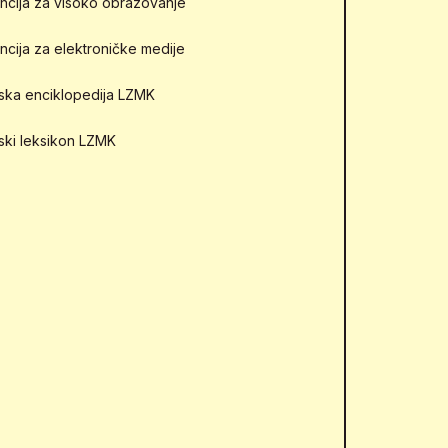
ncija za visoko obrazovanje
ncija za elektroničke medije
mska enciklopedija LZMK
mski leksikon LZMK