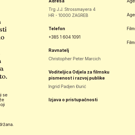
Adresa
Age
Trg J.J. Strossmayera 4
Age
HR - 10000 ZAGREB
h
sti
Telefon
Fil
ao
+385 1 604 1091
Fil
Ravnatelj
e
Christopher Peter Marcich
a
ja
Voditeljica Odjela za filmsku
to.
pismenost i razvoj publike
Ingrid Padjen Đurić
i se
že
Izjava o pristupačnosti
oji
držana.