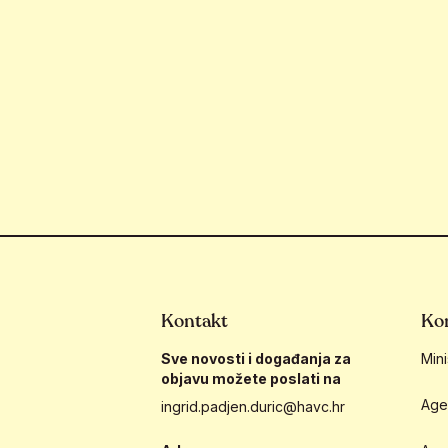
Kontakt
Kor
Sve novosti i događanja za
Mini
objavu možete poslati na
Age
ingrid.padjen.duric@havc.hr