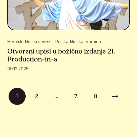
Hrvatski filmski savez
Pulska filmska tvornica
Otvoreni upisi u božićno izdanje 21.
Production-in-a
09.12.2025.
Brojevi stranica objava
1
2
…
7
8
Sljedeća 