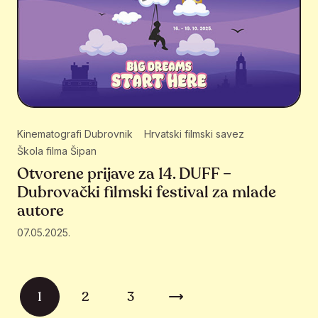
Kinematografi Dubrovnik
Hrvatski filmski savez
Škola filma Šipan
Otvorene prijave za 14. DUFF –
Dubrovački filmski festival za mlade
autore
07.05.2025.
Brojevi stranica objava
1
2
3
Sljedeća stranica