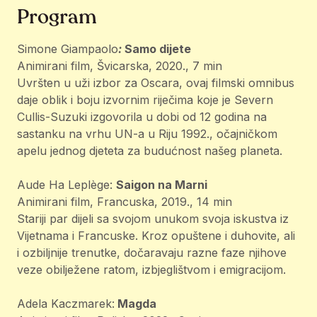
Program
Simone Giampaolo
:
Samo dijete
Animirani film, Švicarska, 2020., 7 min
Uvršten u uži izbor za Oscara, ovaj filmski omnibus
daje oblik i boju izvornim riječima koje je Severn
Cullis-Suzuki izgovorila u dobi od 12 godina na
sastanku na vrhu UN-a u Riju 1992., očajničkom
apelu jednog djeteta za budućnost našeg planeta.
Aude Ha Leplège:
Saigon na Marni
Animirani film, Francuska, 2019., 14 min
Stariji par dijeli sa svojom unukom svoja iskustva iz
Vijetnama i Francuske. Kroz opuštene i duhovite, ali
i ozbiljnije trenutke, dočaravaju razne faze njihove
veze obilježene ratom, izbjeglištvom i emigracijom.
Adela Kaczmarek:
Magda