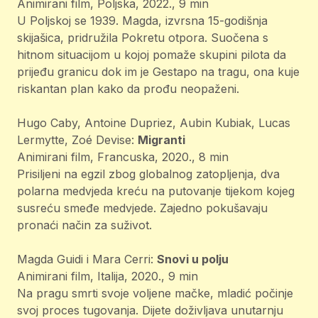
Animirani film, Poljska, 2022., 9 min
U Poljskoj se 1939. Magda, izvrsna 15-godišnja
skijašica, pridružila Pokretu otpora. Suočena s
hitnom situacijom u kojoj pomaže skupini pilota da
prijeđu granicu dok im je Gestapo na tragu, ona kuje
riskantan plan kako da prođu neopaženi.
Hugo Caby, Antoine Dupriez, Aubin Kubiak, Lucas
Lermytte, Zoé Devise:
Migranti
Animirani film, Francuska, 2020., 8 min
Prisiljeni na egzil zbog globalnog zatopljenja, dva
polarna medvjeda kreću na putovanje tijekom kojeg
susreću smeđe medvjede. Zajedno pokušavaju
pronaći način za suživot.
Magda Guidi i Mara Cerri:
Snovi u polju
Animirani film, Italija, 2020., 9 min
Na pragu smrti svoje voljene mačke, mladić počinje
svoj proces tugovanja. Dijete doživljava unutarnju