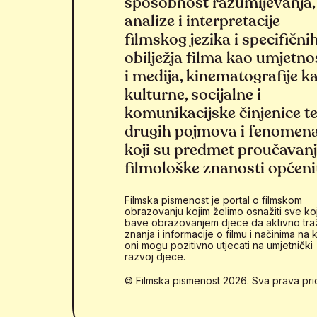
sposobnost razumijevanja,
analize i interpretacije
filmskog jezika i specifični
obilježja filma kao umjetno
i medija, kinematografije k
kulturne, socijalne i
komunikacijske činjenice t
drugih pojmova i fenomen
koji su predmet proučavan
filmološke znanosti općeni
Filmska pismenost je portal o filmskom
obrazovanju kojim želimo osnažiti sve koj
bave obrazovanjem djece da aktivno tra
znanja i informacije o filmu i načinima na k
oni mogu pozitivno utjecati na umjetnički
razvoj djece.
© Filmska pismenost 2026. Sva prava pri