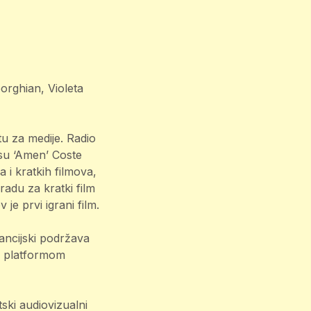
rghian, Violeta
tu za medije. Radio
 su ‘Amen’ Coste
 i kratkih filmova,
gradu za kratki film
je prvi igrani film.
ancijski podržava
m platformom
ski audiovizualni