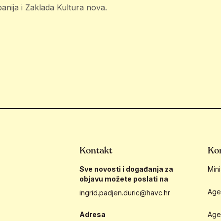
panija i Zaklada Kultura nova.
Kontakt
Kor
Sve novosti i događanja za
Mini
objavu možete poslati na
Age
ingrid.padjen.duric@havc.hr
Adresa
Age