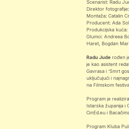
Scenarist: Radu Ju
Direktor fotografij
Montaža: Catalin Cr
Producent: Ada So
Produkcijska kuća:
Glumci: Andreea B
Haret, Bogdan Mar
Radu Jude
rođen je
je kao asistent red
Gavrasa i ‘Smrt gos
uključujući i najnag
na Filmskom festival
Program je realizi
Istarska županija 
CinEd.eu i Bacačima
Program Kluba Pulsk