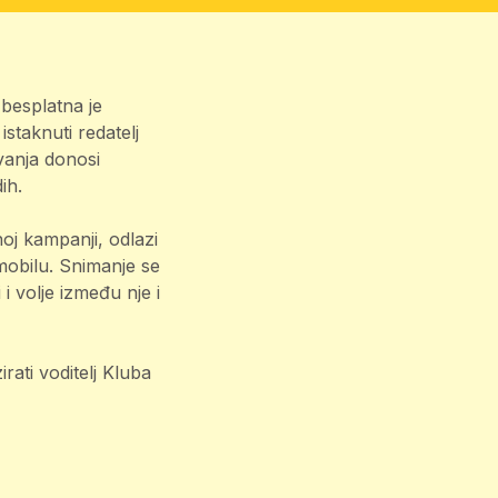
 besplatna je
istaknuti redatelj
vanja donosi
ih.
noj kampanji, odlazi
mobilu. Snimanje se
 i volje između nje i
irati voditelj Kluba