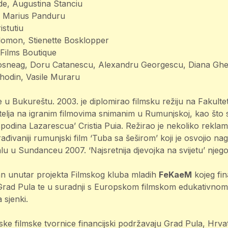
de, Augustina Stanciu
e: Marius Panduru
istutiu
lomon, Stienette Bosklopper
 Films Boutique
osneag, Doru Catanescu, Alexandru Georgescu, Diana Gheo
hodin, Vasile Muraru
 u Bukureštu. 2003. je diplomirao filmsku režiju na Fakulte
atelja na igranim filmovima snimanim u Rumunjskoj, kao što
podina Lazarescua’ Cristia Puia. Režirao je nekoliko reklama
rađivaniji rumunjski film ‘Tuba sa šeširom’ koji je osvojio na
u u Sundanceu 2007. ‘Najsretnija djevojka na svijetu’ njegov 
ran unutar projekta Filmskog kluba mladih
FeKaeM
kojeg fin
i Grad Pula te u suradnji s Europskom filmskom edukativno
 sjenki.
e filmske tvornice financijski podržavaju Grad Pula, Hrvat