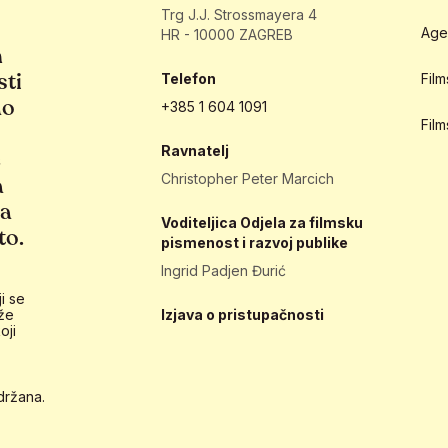
Trg J.J. Strossmayera 4
Age
HR - 10000 ZAGREB
h
sti
Telefon
Fil
ao
+385 1 604 1091
Fil
Ravnatelj
e
Christopher Peter Marcich
a
ja
Voditeljica Odjela za filmsku
to.
pismenost i razvoj publike
Ingrid Padjen Đurić
i se
že
Izjava o pristupačnosti
oji
držana.