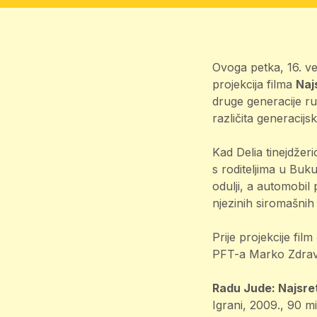
Ovoga petka, 16. ve
projekcija filma
Naj
druge generacije r
različita generacijs
Kad Delia tinejdžeri
s roditeljima u Buk
odulji, a automobil p
njezinih siromašnih 
Prije projekcije film
PFT-a Marko Zdrav
Radu Jude: Najsret
Igrani, 2009., 90 m