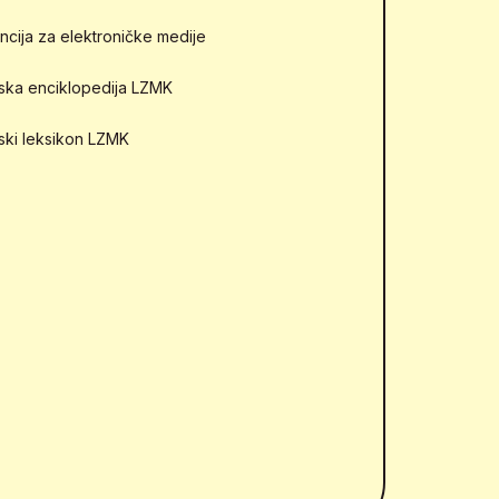
ncija za elektroničke medije
mska enciklopedija LZMK
mski leksikon LZMK