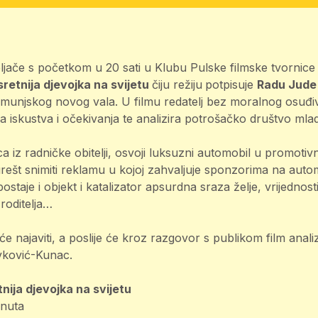
ljače s početkom u 20 sati u Klubu Pulske filmske tvornice
sretnija djevojka na svijetu
čiju režiju
potpisuje
Radu Jude
umunjskog novog vala. U filmu redatelj bez moralnog osuđi
ka iskustva i očekivanja te analizira potrošačko društvo mlad
ca iz radničke obitelji, osvoji luksuzni automobil u promotiv
urešt snimiti reklamu u kojoj zahvaljuje sponzorima na auto
ostaje i objekt i katalizator apsurdna sraza želje, vrijednosti
roditelja…
 će najaviti, a poslije će kroz razgovor s publikom film analiz
ković-Kunac.
nija djevojka na svijetu
inuta