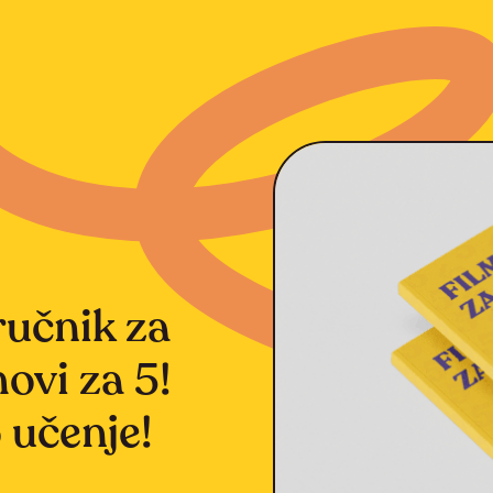
ručnik za
ovi za 5!
 učenje!