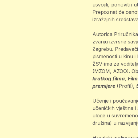
usvojiti, ponoviti 
Prepoznat će osnovn
izražajnih sredstav
Autorica Priručnik
zvanju izvrsne savj
Zagrebu. Predavačic
pismenosti u kinu 
ŽSV-ima za voditelje
(MZOM, AZOO). Obja
kratkog filma
,
Fil
premijere
(Profil),
Učenje i poučavanje
učeničkih vještina i
uloge u suvremenom 
družina) u razvijanj
Hrvatski audiovizual