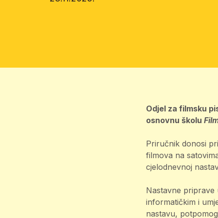
Odjel za filmsku pi
osnovnu školu
Fil
Priručnik donosi pr
filmova na satovima
cjelodnevnoj nastav
Nastavne priprave u
informatičkim i um
nastavu, potpomognu