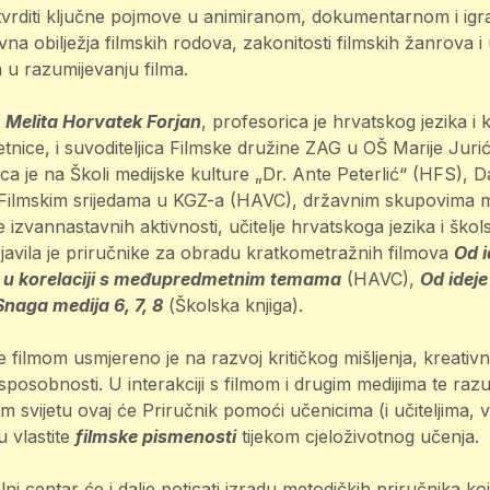
i utvrditi ključne pojmove u animiranom, dokumentarnom i ig
a obilježja filmskih rodova, zakonitosti filmskih žanrova i 
a u razumijevanju filma.
a
Melita Horvatek Forjan
, profesorica je hrvatskog jezika i 
etnice, i suvoditeljica Filmske družine ZAG u OŠ Marije Jur
a je na Školi medijske kulture „Dr. Ante Peterlić“ (HFS), 
i Filmskim srijedama u KGZ-a (HAVC), državnim skupovima me
 izvannastavnih aktivnosti, učitelje hrvatskoga jezika i škol
vila je priručnike za obradu kratkometražnih filmova
Od i
m u korelaciji s međupredmetnim temama
(HAVC),
Od ideje
Snaga medija 6, 7, 8
(Školska knjiga).
 filmom usmjereno je na razvoj kritičkog mišljenja, kreativn
 sposobnosti. U interakciji s filmom i drugim medijima te ra
svijetu ovaj će Priručnik pomoći učenicima (i učiteljima, vo
u vlastite
filmske pismenosti
tijekom cjeloživotnog učenja.
ni centar će i dalje poticati izradu metodičkih priručnika ko