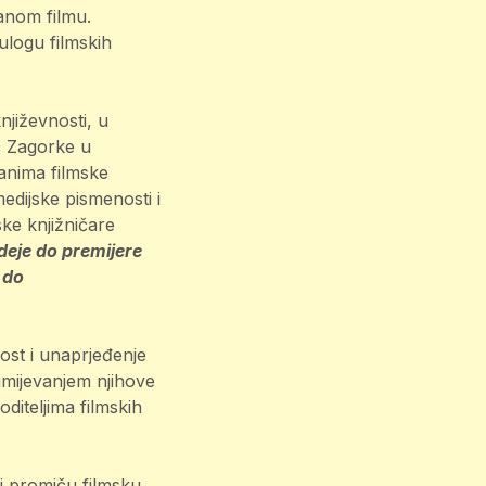
ranom filmu.
ulogu filmskih
književnosti, u
ić Zagorke u
Danima filmske
dijske pismenosti i
ske knjižničare
deje do premijere
 do
ost i unaprjeđenje
zumijevanjem njihove
diteljima filmskih
ji promiču filmsku