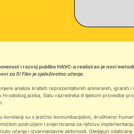
smenost i razvoj publike HAVC-a realizirao je novi metodi
movi za 5! Film je cjeloživotno učenje
.
imjere analize kratkih reprezentativnih animiranih, igranih 
 Hrvatskog jezika, Satu razrednika ili tijekom provedbe pr
i.
 korelaciji su s jezično-komunikacijskim, društveno-humani
jetničkim područjem i smjernicama za njihovu implementacij
to učenje i izvannastavne aktivnosti. Gledajući odabrane 