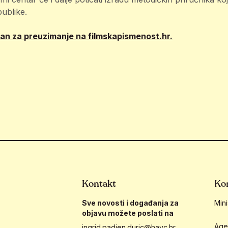
publike.
pan za preuzimanje na filmskapismenost.hr.
Kontakt
Kor
Sve novosti i događanja za
Mini
objavu možete poslati na
Age
ingrid.padjen.duric@havc.hr