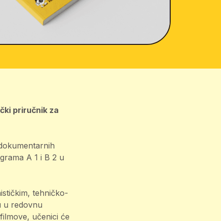
čki priručnik za
i dokumentarnih
ograma A 1 i B 2 u
stičkim, tehničko-
u u redovnu
filmove, učenici će