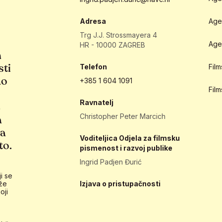
Adresa
Age
Trg J.J. Strossmayera 4
Age
HR - 10000 ZAGREB
h
sti
Telefon
Fil
ao
+385 1 604 1091
Fil
Ravnatelj
e
Christopher Peter Marcich
a
ja
Voditeljica Odjela za filmsku
to.
pismenost i razvoj publike
Ingrid Padjen Đurić
i se
že
Izjava o pristupačnosti
oji