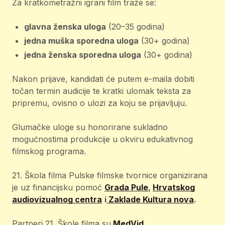
Za kratkometražni igrani film traže se:
glavna ženska uloga
(20–35 godina)
jedna muška sporedna uloga
(30+ godina)
jedna ženska sporedna uloga
(30+ godina)
Nakon prijave, kandidati će putem e-maila dobiti
točan termin audicije te kratki ulomak teksta za
pripremu, ovisno o ulozi za koju se prijavljuju.
Glumačke uloge su honorirane sukladno
mogućnostima produkcije u okviru edukativnog
filmskog programa.
21. Škola filma Pulske filmske tvornice organizirana
je uz financijsku pomoć
Grada Pule
,
Hrvatskog
audiovizualnog centra
i
Zaklade Kultura nova
.
Partneri 21. Škole filma su
MedVid