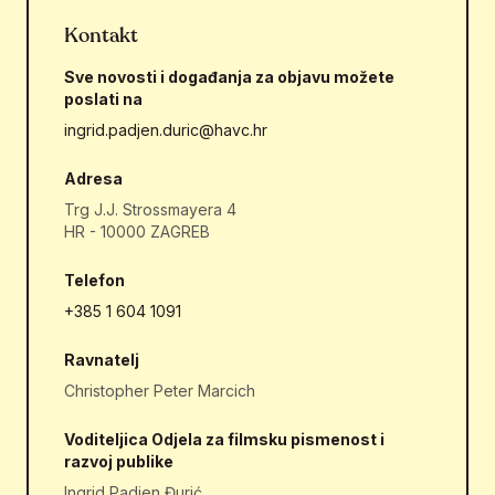
Kontakt
Sve novosti i događanja za objavu možete
poslati na
ingrid.padjen.duric@havc.hr
Adresa
Trg J.J. Strossmayera 4
HR - 10000 ZAGREB
Telefon
+385 1 604 1091
Ravnatelj
Christopher Peter Marcich
Voditeljica Odjela za filmsku pismenost i
razvoj publike
Ingrid Padjen Đurić