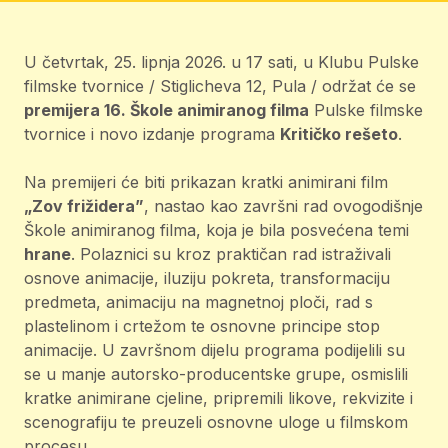
U četvrtak, 25. lipnja 2026. u 17 sati, u Klubu Pulske
filmske tvornice / Stiglicheva 12, Pula / održat će se
premijera 16. Škole animiranog filma
Pulske filmske
tvornice i novo izdanje programa
Kritičko rešeto
.
Na premijeri će biti prikazan kratki animirani film
„Zov frižidera”
, nastao kao završni rad ovogodišnje
Škole animiranog filma, koja je bila posvećena temi
hrane
. Polaznici su kroz praktičan rad istraživali
osnove animacije, iluziju pokreta, transformaciju
predmeta, animaciju na magnetnoj ploči, rad s
plastelinom i crtežom te osnovne principe stop
animacije. U završnom dijelu programa podijelili su
se u manje autorsko-producentske grupe, osmislili
kratke animirane cjeline, pripremili likove, rekvizite i
scenografiju te preuzeli osnovne uloge u filmskom
procesu.