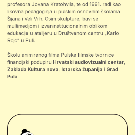
profesora Jovana Kratohvila, te od 1991. radi kao
likovna pedagoginja u pulskim osnovnim školama
Šijana i Veli Vrh. Osim skulpture, bavi se
multimedijom i izvaninstitucionalnim oblikom
edukacije u atelijeru u Društvenom centru „Karlo
Rojc” u Puli.
Školu animiranog filma Pulske filmske tvornice
financijski podupiru
Hrvatski audiovizualni centar
,
Zaklada Kultura nova
,
Istarska županija
i
Grad
Pula
.