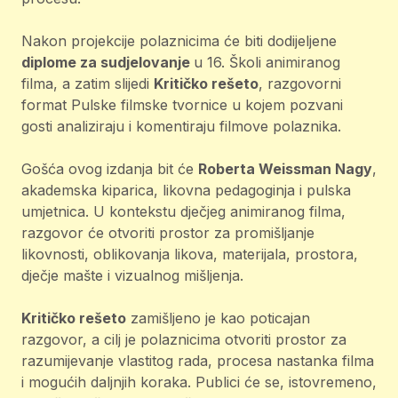
Nakon projekcije polaznicima će biti dodijeljene
diplome za sudjelovanje
u 16. Školi animiranog
filma, a zatim slijedi
Kritičko rešeto
, razgovorni
format Pulske filmske tvornice u kojem pozvani
gosti analiziraju i komentiraju filmove polaznika.
Gošća ovog izdanja bit će
Roberta Weissman Nagy
,
akademska kiparica, likovna pedagoginja i pulska
umjetnica. U kontekstu dječjeg animiranog filma,
razgovor će otvoriti prostor za promišljanje
likovnosti, oblikovanja likova, materijala, prostora,
dječje mašte i vizualnog mišljenja.
Kritičko rešeto
zamišljeno je kao poticajan
razgovor, a cilj je polaznicima otvoriti prostor za
razumijevanje vlastitog rada, procesa nastanka filma
i mogućih daljnjih koraka. Publici će se, istovremeno,