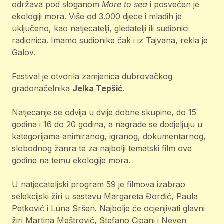
održava pod sloganom
More to sea
i posvećen je
ekologiji mora. Više od 3.000 djece i mladih je
uključeno, kao natjecatelji, gledatelji ili sudionici
radionica. Imamo sudionike čak i iz Tajvana, rekla je
Galov.
Festival je otvorila zamjenica dubrovačkog
gradonačelnika
Jelka Tepšić.
Natjecanje se odvija u dvije dobne skupine, do 15
godina i 16 do 20 godina, a nagrade se dodjeljuju u
kategorijama animiranog, igranog, dokumentarnog,
slobodnog žanra te za najbolji tematski film ove
godine na temu ekologije mora.
U natjecateljski program 59 je filmova izabrao
selekcijski žiri u sastavu Margareta Đorđić, Paula
Petković i Luna Sršen. Najbolje će ocjenjivati glavni
žiri Martina Meštrović, Stefano Cipani i Neven