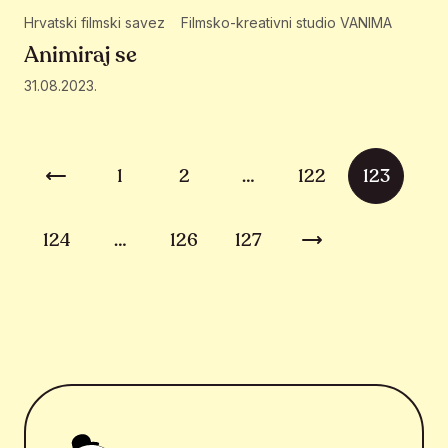
Hrvatski filmski savez
Filmsko-kreativni studio VANIMA
Animiraj se
31.08.2023.
Brojevi stranica objava
1
2
…
122
123
Prethodna stranica
124
…
126
127
Sljedeća stranica